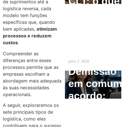
CLT: o que
de suprimentos até a
logística reversa, cada
o
modelo tem funções
específicas que, quando
empregado
bem aplicadas,
otimizam
precisa
processos e reduzem
custos
.
saber
Compreender as
diferenças entre esses
julho 2, 2026
processos permite que as
Demissão
empresas escolham a
em comum
abordagem mais adequada
às suas necessidades
acordo:
operacionais.
como
A seguir, exploraremos os
sete principais tipos de
calcular e
logística, como eles
contribuem para o sucesso