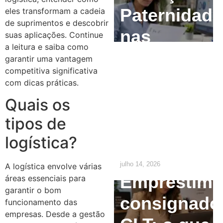
Paternidade
eles transformam a cadeia
de suprimentos e descobrir
nas
suas aplicações. Continue
a leitura e saiba como
Empresas:
garantir uma vantagem
competitiva significativa
O que o RH
com dicas práticas.
precisa
Quais os
ajustar até
tipos de
logística?
2029
julho 14, 2026
A logística envolve várias
Empréstim
áreas essenciais para
garantir o bom
consignado
funcionamento das
empresas. Desde a gestão