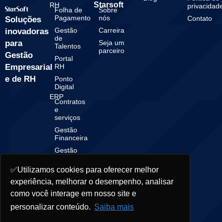
Starsoft
RH
privacidad
Folha de
Sobre
Pagamento
nós
Contato
Soluções
Gestão
Carreira
inovadoras
de
para
Seja um
Talentos
parceiro
Gestão
Portal
Empresarial
RH
e de RH
Ponto
Digital
ERP
Contratos
e
serviços
Gestão
Financeira
Gestão
Contábil
✅Utilizamos cookies para oferecer melhor
experiência, melhorar o desempenho, analisar
como você interage em nosso site e
© 2025 Starsoft. All rights reserved.
personalizar conteúdo.
Saiba mais