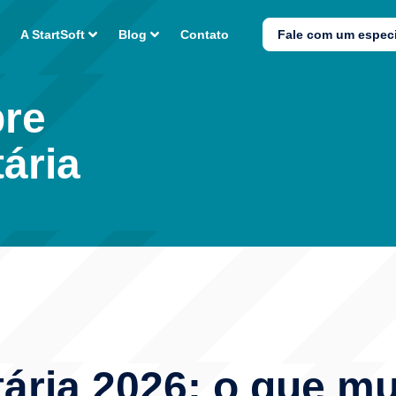
A StartSoft
Blog
Contato
Fale com um especi
bre
ária
tária 2026: o que m