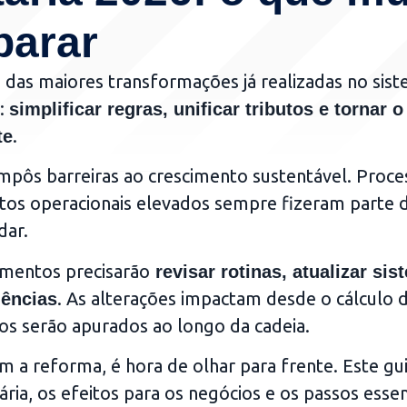
parar
das maiores transformações já realizadas no sis
o:
simplificar regras, unificar tributos e tornar o
.
te
 impôs barreiras ao crescimento sustentável. Proce
stos operacionais elevados sempre fizeram parte 
dar.
gmentos precisarão
revisar rotinas, atualizar sis
. As alterações impactam desde o cálculo 
gências
os serão apurados ao longo da cadeia.
 a reforma, é hora de olhar para frente. Este gu
tária, os efeitos para os negócios e os passos essen