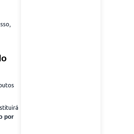
sso,
do
ibutos
tituirá
o por