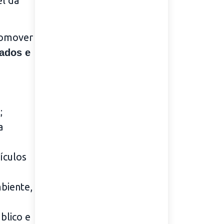
el da
promover
iados e
;
a
ículos
mbiente,
blico e