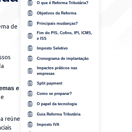
O que é Reforma Tributária?
Objetivos da Reforma
Principais mudanças?
tema de
Fim do PIS, Cofins, IPI, ICMS,
e ISS
Imposto Seletivo
ssos
Cronograma de implantação
da
Impactos práticos nas
empresas
Split payment​
temas e
Como se preparar?
de
O papel da tecnologia
Guia Reforma Tributária
ia reúne
Imposto IVA
ciais