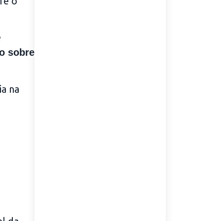
re o
e
o sobre
ia na