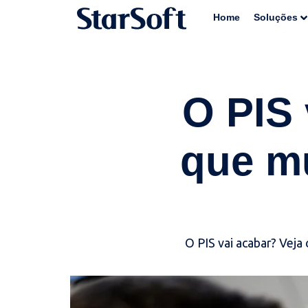
Home
Soluções
O PIS 
que m
O PIS vai acabar? Vej