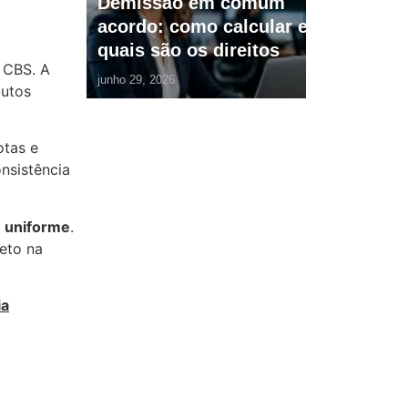
Demissão em comum
acordo: como calcular e
quais são os direitos
 CBS. A
junho 29, 2026
butos
otas e
nsistência
e uniforme
.
eto na
ia