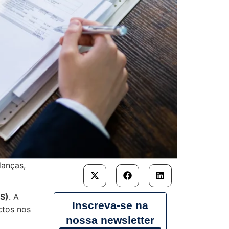
danças,
BS)
. A
Inscreva-se na
ctos nos
nossa newsletter