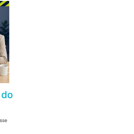
 do
esse