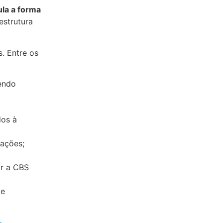
ula a forma
estrutura
. Entre os
gendo
dos à
rações;
o
ar a CBS
de