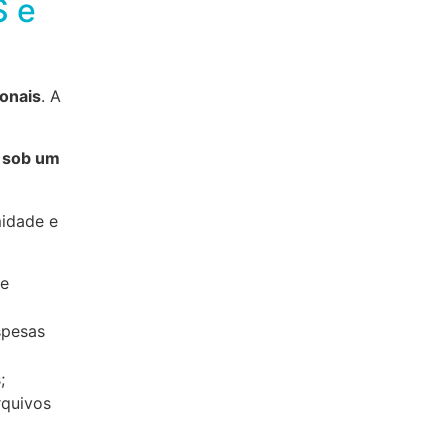
S e
ionais
. A
 sob um
midade e
me
spesas
;
rquivos