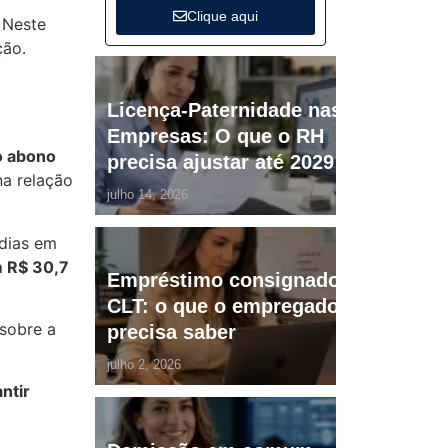
Clique aqui
. Neste
ção.
Licença-Paternidade nas
Empresas: O que o RH
o abono
precisa ajustar até 2029
na relação
julho 14, 2026
 dias em
m R$ 30,7
Empréstimo consignado
CLT: o que o empregador
 sobre a
precisa saber
julho 2, 2026
ntir