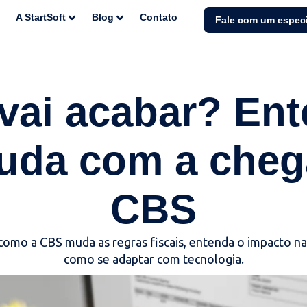
A StartSoft
Blog
Contato
Fale com um especi
vai acabar? En
uda com a cheg
CBS
a como a CBS muda as regras fiscais, entenda o impacto n
como se adaptar com tecnologia.