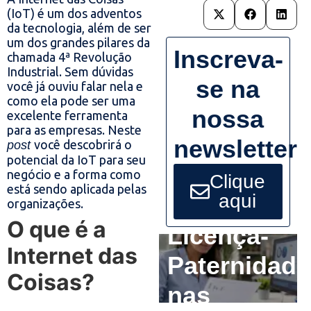
(IoT) é um dos adventos
da tecnologia, além de ser
um dos grandes pilares da
Inscreva-
chamada 4ª Revolução
Industrial. Sem dúvidas
se na
você já ouviu falar nela e
como ela pode ser uma
nossa
excelente ferramenta
para as empresas. Neste
newsletter
você descobrirá o
post
potencial da IoT para seu
negócio e a forma como
Clique
está sendo aplicada pelas
aqui
organizações.
O que é a
Licença-
Internet das
Paternidade
Coisas?
nas