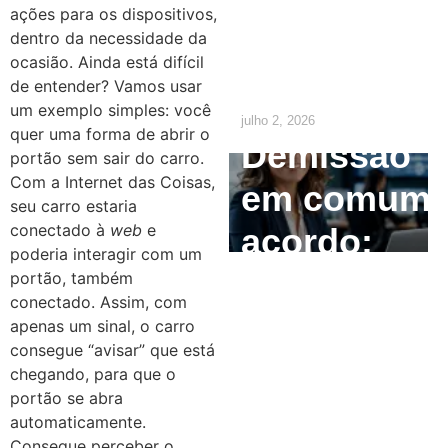
ações para os dispositivos,
precisa
dentro da necessidade da
ocasião.
Ainda está difícil
saber
de entender? Vamos usar
um exemplo simples: você
julho 2, 2026
quer uma forma de abrir o
Demissão
portão sem sair do carro.
Com a Internet das Coisas,
em comum
seu carro estaria
conectado à
web
e
acordo:
poderia interagir com um
como
portão, também
conectado. Assim, com
calcular e
apenas um sinal, o carro
consegue “avisar” que está
quais são
chegando, para que o
portão se abra
os direitos
automaticamente.
Consegue perceber o