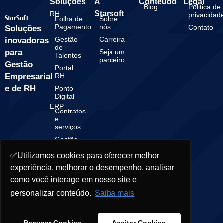
Soluções
A
Conteúdo
Legal
Blog
Politica de
Starsoft
RH
privacidad
Folha de
Sobre
Pagamento
nós
Contato
Soluções
Gestão
Carreira
inovadoras
de
para
Seja um
Talentos
parceiro
Gestão
Portal
Empresarial
RH
e de RH
Ponto
Digital
ERP
Contratos
e
serviços
Gestão
Financeira
✅Utilizamos cookies para oferecer melhor
Gestão
experiência, melhorar o desempenho, analisar
Contábil
como você interage em nosso site e
personalizar conteúdo.
Saiba mais
© 2025 Starsoft. All rights reserved.
Recusar Cookies
Aceitar Cookies