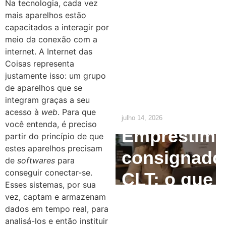
Na tecnologia, cada vez
Empresas:
mais aparelhos estão
O que o RH
capacitados a interagir por
meio da conexão com a
precisa
internet. A Internet das
Coisas representa
ajustar até
justamente isso: um grupo
de aparelhos que se
2029
integram graças a seu
acesso à
web
.
Para que
julho 14, 2026
você entenda, é preciso
Empréstim
partir do princípio de que
estes aparelhos precisam
consignado
de
softwares
para
conseguir conectar-se.
CLT: o que
Esses sistemas, por sua
o
vez, captam e armazenam
dados em tempo real, para
empregado
analisá-los e então instituir