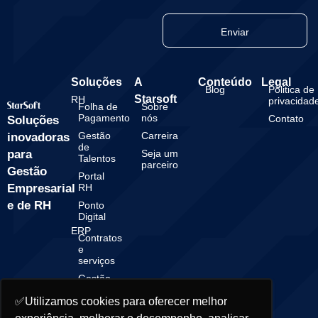
Enviar
Soluções
A
Conteúdo
Legal
Blog
Politica de
Starsoft
RH
privacidad
Folha de
Sobre
Pagamento
nós
Contato
Soluções
Gestão
Carreira
inovadoras
de
para
Seja um
Talentos
parceiro
Gestão
Portal
Empresarial
RH
e de RH
Ponto
Digital
ERP
Contratos
e
serviços
Gestão
Financeira
✅Utilizamos cookies para oferecer melhor
Gestão