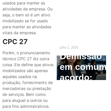
o
usados para manter as
atividades da empresa. Ou
empregado
seja, o bem só é um ativo
imobilizado se for usado
precisa
para manter as atividades
vitais da empresa.
saber
CPC 27
julho 2, 2026
Porém, o pronunciamento
Demissão
técnico CPC 27 diz outra
em comum
coisa. Ele define que ativos
imobilizados são apenas
acordo:
aqueles usados na
produção, fornecimento de
como
mercadorias ou prestação
de serviços. Bem como
calcular e
para aluguel a outros ou
para fins administrativos.
quais são