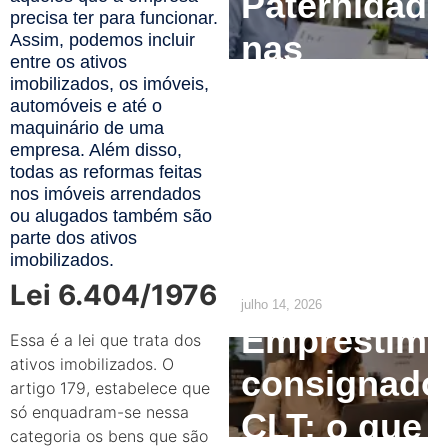
Paternidade
precisa ter para funcionar.
nas
Assim, podemos incluir
entre os ativos
Empresas:
imobilizados, os imóveis,
automóveis e até o
O que o RH
maquinário de uma
empresa. Além disso,
precisa
todas as reformas feitas
nos imóveis arrendados
ajustar até
ou alugados também são
parte dos ativos
2029
imobilizados.
Lei 6.404/1976
julho 14, 2026
Empréstim
Essa é a lei que trata dos
ativos imobilizados. O
consignado
artigo 179, estabelece que
só enquadram-se nessa
CLT: o que
categoria os bens que são