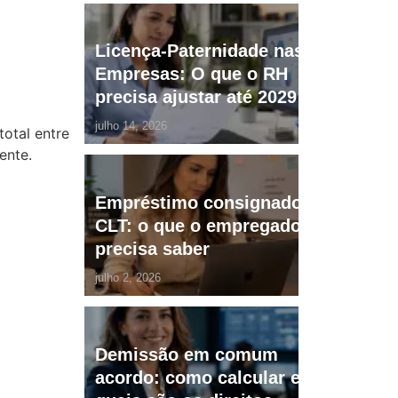
Licença-Paternidade nas
Empresas: O que o RH
precisa ajustar até 2029
julho 14, 2026
otal entre
ente.
Empréstimo consignado
CLT: o que o empregador
precisa saber
julho 2, 2026
Demissão em comum
acordo: como calcular e