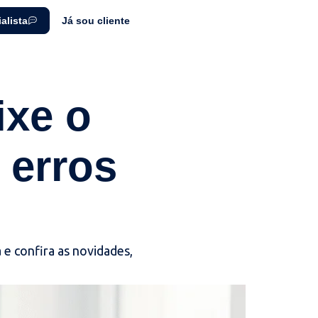
alista
Já sou cliente
ixe o
 erros
e confira as novidades,