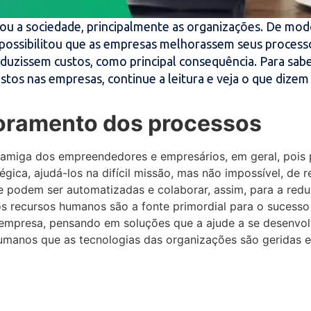
u a sociedade, principalmente as organizações. De modo
possibilitou que as empresas melhorassem seus process
eduzissem custos, como principal consequência. Para sab
stos nas empresas, continue a leitura e veja o que dizem
horamento dos processos
 amiga dos empreendedores e empresários, em geral, pois 
égica, ajudá-los na difícil missão, mas não impossível, de r
ue podem ser automatizadas e colaborar, assim, para a red
 os recursos humanos são a fonte primordial para o sucess
empresa, pensando em soluções que a ajude a se desenvol
humanos que as tecnologias das organizações são geridas e