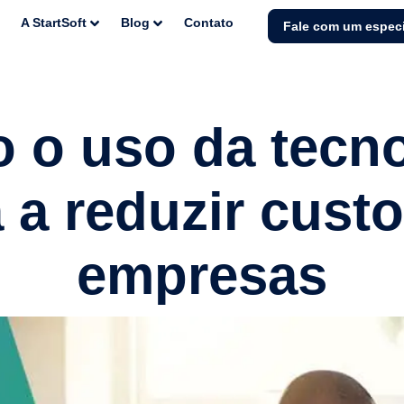
A StartSoft
Blog
Contato
Fale com um especi
 o uso da tecno
 a reduzir cust
empresas