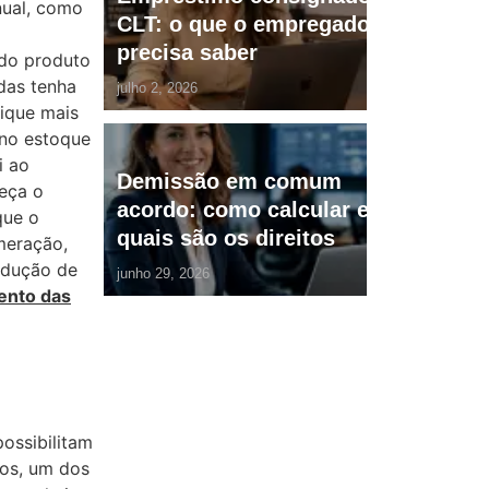
nual, como
CLT: o que o empregador
precisa saber
 do produto
das tenha
julho 2, 2026
ique mais
 no estoque
i ao
Demissão em comum
eça o
acordo: como calcular e
que o
quais são os direitos
meração,
edução de
junho 29, 2026
ento das
ossibilitam
nos, um dos