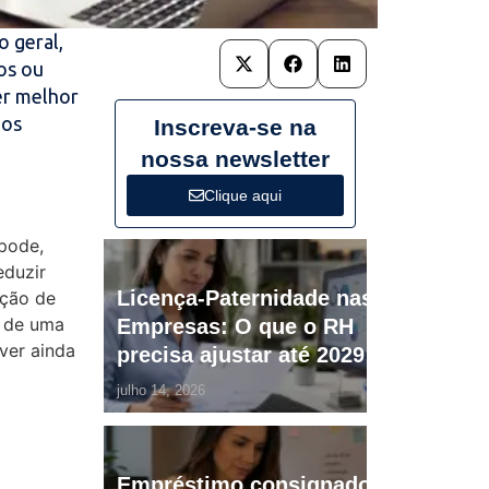
 geral,
os ou
er melhor
 os
Inscreva-se na
nossa newsletter
Clique aqui
pode,
eduzir
Licença-Paternidade nas
ução de
o de uma
Empresas: O que o RH
ver ainda
precisa ajustar até 2029
julho 14, 2026
Empréstimo consignado