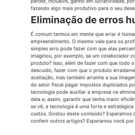
perder, inclusive, ganho em lucratividade, p
fazendo algo mais produtivo para o seu dese
Eliminação de erros h
É comum termos em mente que errar é humano
empreendimento. O mesmo vale para os profis
simples erro pode fazer com que elas perca
imaginou, por exemplo, se um colaborador c
produto? Isso, além de fazer com que todo o
descuido, fazer com que o produto erradam
aceitação, mas também arranhe a sua imagem 
do setor fiscal pagar impostos duplicados po
tecnologia pode auxiliar a empresa na elim
dela e, assim, garantir que tenha maior efic
se vê, a tecnologia é uma forte e estratégic
custos. Gostou deste conteúdo? Esperamos 
conferir outros artigos? Esperamos você por