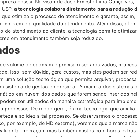
mpresa possui. Na visão de José Ernesto Lima Gonçalves, 
a USP,
a tecnologia colabora diretamente para a redução 
 que otimiza o processo de atendimento e garante, assim,
r em xeque a qualidade do atendimento. Além disso, afirm
so de atendimento ao cliente, a tecnologia permite otimiza
iente em atendimento também seja reduzido.
ados
de volume de dados que precisam ser arquivados, proces
de. Isso, sem dúvida, gera custos, mas eles podem ser red
 uma solução tecnológica que permita arquivar, processar
m sistema de gestão empresarial. A maioria dos sistemas 
omático em nuvem dos dados que forem sendo inseridos ne
podem ser utilizados de maneira estratégica para impleme
 processos. De modo geral, é uma tecnologia que auxilia 
erteza e solidez a tal processo. Se observarmos o process
o, por exemplo, de HD externo), veremos que a marca não
alizar tal operação, mas também custos com horas extras