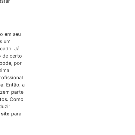
estar
to em seu
is um
rcado. Já
o de certo
 pode, por
sima
ofissional
a. Então, a
azem parte
ustos. Como
duzir
site
para