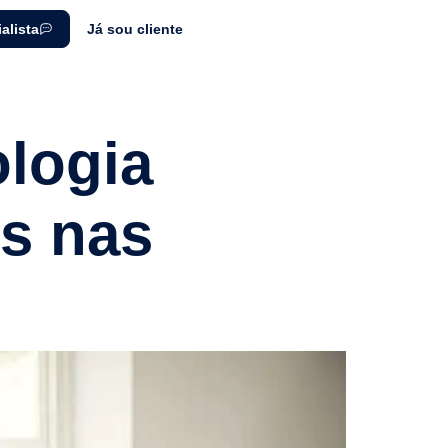
alista
Já sou cliente
logia
os nas