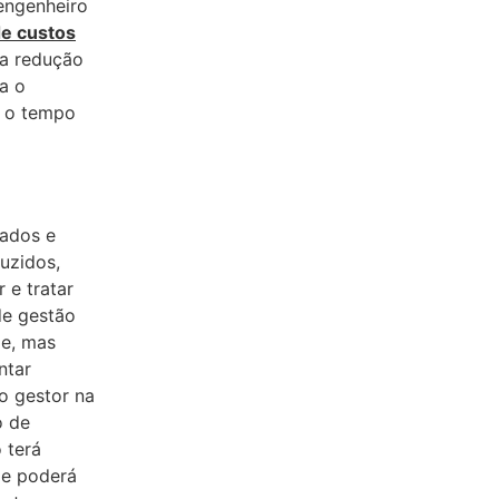
engenheiro
de custos
 a redução
a o
r o tempo
sados e
uzidos,
 e tratar
de gestão
le, mas
ntar
o gestor na
o de
 terá
 e poderá