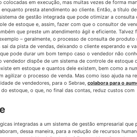
ão colocadas em execução, mas muitas vezes de forma ma
enquanto presta atendimento ao cliente. Então, a título de
istema de gestão integrada que pode otimizar a consulta
le de estoque e, assim, fazer com que o consultor de ven
bém que preste um atendimento ágil e eficiente. Talvez f
m exemplo – geralmente, o processo de consulta de produto
 sai da pista de vendas, deixando o cliente esperando e va
go que pode durar um bom tempo caso o vendedor não conh
o vendedor dispõe de um sistema de controle de estoque 
 existe em estoque e quantos dele existem, bem como a nu
m agilizar o processo de venda. Mas como isso ajuda na r
ntidade de vendedores, para o Sebrae,
colabora para o aum
do estoque, o que, no final das contas, reduz custos com
te
gicas integradas a um sistema de gestão empresarial que p
laboram, dessa maneira, para a redução de recursos huma