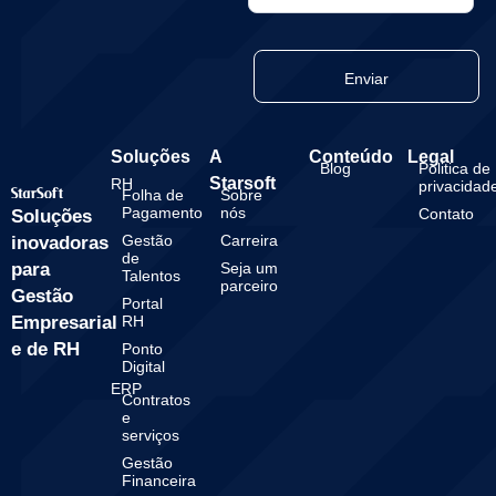
Enviar
Soluções
A
Conteúdo
Legal
Blog
Politica de
Starsoft
RH
privacidad
Folha de
Sobre
Pagamento
nós
Contato
Soluções
Gestão
Carreira
inovadoras
de
para
Seja um
Talentos
parceiro
Gestão
Portal
Empresarial
RH
e de RH
Ponto
Digital
ERP
Contratos
e
serviços
Gestão
Financeira