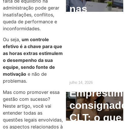
falta de equilíbrio na
nas
administração pode gerar
insatisfações, conflitos,
Empresas:
queda de performance e
inconformidades.
O que o RH
Ou seja,
um controle
precisa
efetivo é a chave para que
as horas extras estimulem
ajustar até
o desempenho da sua
equipe, sendo fonte de
2029
motivação
e não de
problemas.
julho 14, 2026
Empréstim
Mas como promover essa
gestão com sucesso?
consignado
Neste artigo, você vai
entender todas as
CLT: o que
questões legais envolvidas,
os aspectos relacionados à