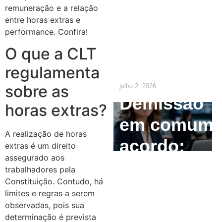
o
remuneração e a relação
empregado
entre horas extras e
performance. Confira!
precisa
O que a CLT
saber
regulamenta
sobre as
julho 2, 2026
Demissão
horas extras?
em comum
A realização de horas
acordo:
extras é um direito
assegurado aos
como
trabalhadores pela
Constituição. Contudo, há
calcular e
limites e regras a serem
quais são
observadas, pois sua
determinação é prevista