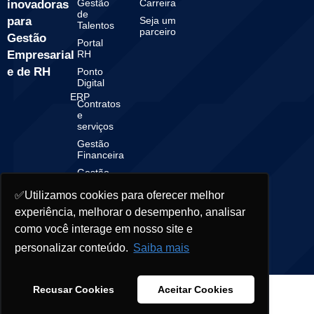
Gestão
Carreira
inovadoras
de
para
Seja um
Talentos
parceiro
Gestão
Portal
Empresarial
RH
e de RH
Ponto
Digital
ERP
Contratos
e
serviços
Gestão
Financeira
Gestão
Contábil
✅Utilizamos cookies para oferecer melhor
experiência, melhorar o desempenho, analisar
como você interage em nosso site e
© 2025 Starsoft. All rights reserved.
personalizar conteúdo.
Saiba mais
Recusar Cookies
Aceitar Cookies