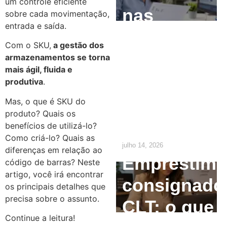
um controle eficiente
nas
sobre cada movimentação,
entrada e saída.
Empresas:
Com o SKU,
a gestão dos
O que o RH
armazenamentos se torna
mais ágil, fluida e
precisa
produtiva
.
ajustar até
Mas, o que é SKU do
produto? Quais os
2029
benefícios de utilizá-lo?
Como criá-lo? Quais as
julho 14, 2026
diferenças em relação ao
Empréstim
código de barras? Neste
artigo, você irá encontrar
consignado
os principais detalhes que
precisa sobre o assunto.
CLT: o que
Continue a leitura!