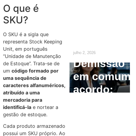
o
O que é
empregado
SKU?
precisa
O SKU é a sigla que
saber
representa Stock Keeping
Unit, em português
julho 2, 2026
“Unidade de Manutenção
Demissão
de Estoque”. Trata-se de
um
código formado por
em comum
uma sequência de
caracteres alfanuméricos,
acordo:
atribuído a uma
como
mercadoria para
identificá-la
e nortear a
calcular e
gestão de estoque.
quais são
Cada produto armazenado
possui um SKU próprio. Ao