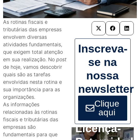
As rotinas fiscais e
tributárias das empresas
envolvem diversas
atividades fundamentais,
Inscreva-
que exigem total atenção
se na
em sua realização. No
post
de hoje, vamos descobrir
nossa
quais são as tarefas
envolvidas nesta rotina e
newsletter
sua importância para as
organizações.
Clique
As informações
aqui
relacionadas às rotinas
fiscais e tributárias das
Licença-
empresas são
fundamentais para que