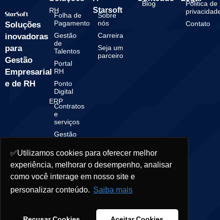
Blog
Politica de
Starsoft
RH
privacidad
Folha de
Sobre
Pagamento
nós
Contato
Soluções
Gestão
Carreira
inovadoras
de
para
Seja um
Talentos
parceiro
Gestão
Portal
Empresarial
RH
e de RH
Ponto
Digital
ERP
Contratos
e
serviços
Gestão
Financeira
✅Utilizamos cookies para oferecer melhor
Gestão
Contábil
experiência, melhorar o desempenho, analisar
como você interage em nosso site e
personalizar conteúdo.
Saiba mais
© 2025 Starsoft. All rights reserved.
Recusar Cookies
Aceitar Cookies