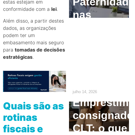
Paternidade
estas estejam em
conformidade com a
lei
.
nas
Além disso, a partir destes
Empresas:
dados, as organizações
podem ter um
O que o RH
embasamento mais seguro
para
tomadas de decisões
precisa
estratégicas
.
ajustar até
2029
julho 14, 2026
Empréstim
Quais são as
consignado
rotinas
CLT: o que
fiscais e