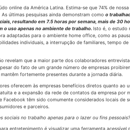
eúdo online da América Latina. Estima-se que 74% de noss
ok As últimas pesquisas ainda demonstram como
o trabalha
sociais, resultando em 7.5 horas por semana, mais de 30 h
m o uso apenas no ambiente de trabalho.
Isto é, o estudo
agora adaptadas para o ambiente home office, como as paus
ilidades individuais, a interrupção de familiares, tempo d
o revelam que a maior parte dos colaboradores entrevist
, apesar do fato de um grande número de empresas proibire
se mantêm fortemente presentes durante a jornada diária.
res oferecem às empresas benefícios diretos quanto ao u
ratuita e a expansão da rede de contatos da empresa por 
 e Facebook têm sido comumente considerados locais de 
sumidores e parceiros.
es sociais no trabalho apenas para o lazer ou fins pessoais
para entretenimento é visualizar uma ferramenta acessível 