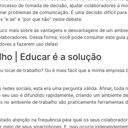
o processo de tomada de decisão, ajudar colaboradores a m
onar problemas de comunicação. É uma decisão difícil para
’e se’’ e ‘’por que não’’ neste debate.
ouco mais sobre as vantagens e desvantagens de um ambie
olaboradores. Dessa forma, você pode consultar este guia p
dores a fazerem uso delas!
lho | Educar é a solução
u local de trabalho? Ou é mais fácil que a minha empresa 
redes sociais, esta era uma pergunta válida. Afinal, toda 
e seu uso é difundido rapidamente, criando um ambiente d
ais no ambiente de trabalho são praticamente ferramentas 
stado atenção na frequência pela qual os seus colaborado
por meio de seus smartphones. E, isso ocorre independente