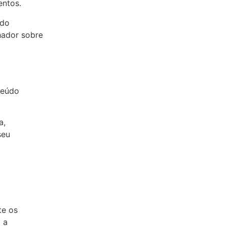
entos.
 do
hador sobre
teúdo
a,
seu
te os
 a