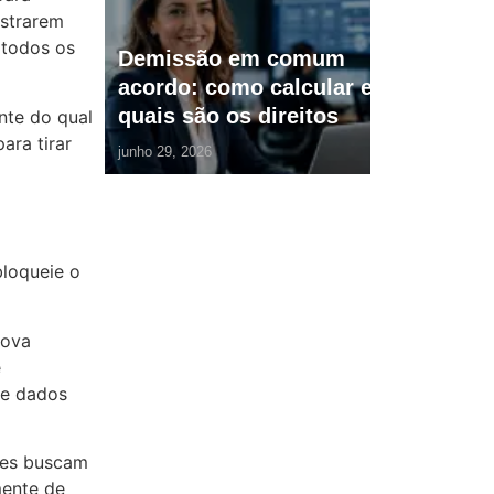
ostrarem
 todos os
Demissão em comum
acordo: como calcular e
quais são os direitos
nte do qual
ara tirar
junho 29, 2026
bloqueie o
nova
e
de dados
res buscam
mente de