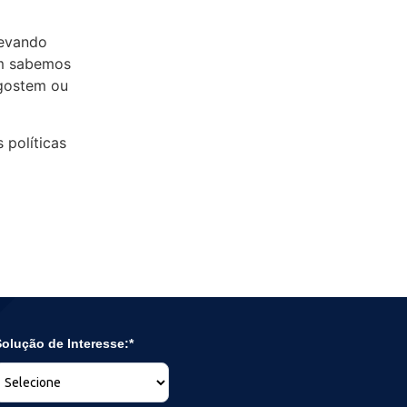
levando
ém sabemos
 gostem ou
 políticas
olução de Interesse:*