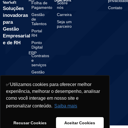
RH
privacidad
Folha de
Sobre
Pagamento
nós
Contato
Soluções
Gestão
Carreira
inovadoras
de
para
Seja um
Talentos
parceiro
Gestão
Portal
Empresarial
RH
e de RH
Ponto
Digital
ERP
Contratos
e
serviços
Gestão
Financeira
Gestão
✅Utilizamos cookies para oferecer melhor
Contábil
experiência, melhorar o desempenho, analisar
como você interage em nosso site e
personalizar conteúdo.
Saiba mais
© 2025 Starsoft. All rights reserved.
Recusar Cookies
Aceitar Cookies