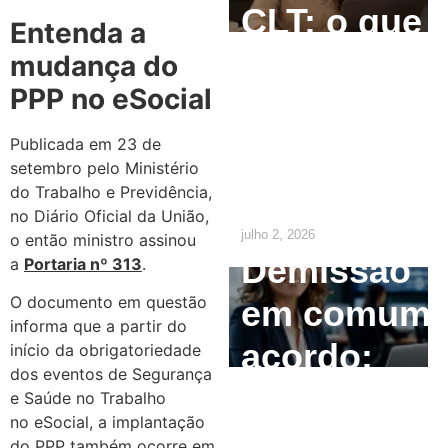
CLT: o que
Entenda a
o
mudança do
PPP no eSocial
empregado
precisa
Publicada em 23 de
setembro pelo Ministério
saber
do Trabalho e Previdência,
no Diário Oficial da União,
julho 2, 2026
o então ministro assinou
Demissão
a
Portaria nº 313
.
O documento em questão
em comum
informa que a partir do
acordo:
início da obrigatoriedade
dos eventos de Segurança
como
e Saúde no Trabalho
no eSocial, a implantação
calcular e
do PPP também ocorre em