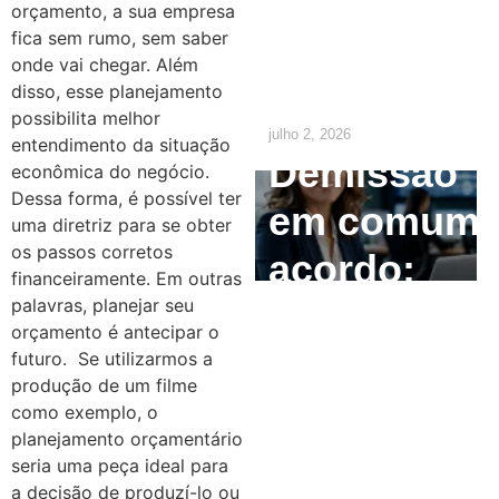
orçamento, a sua empresa
precisa
fica sem rumo, sem saber
onde vai chegar.
Além
saber
disso, esse planejamento
possibilita melhor
julho 2, 2026
entendimento da situação
Demissão
econômica do negócio.
Dessa forma, é possível ter
em comum
uma diretriz para se obter
os passos corretos
acordo:
financeiramente. Em outras
palavras, planejar seu
como
orçamento é antecipar o
calcular e
futuro.
Se utilizarmos a
produção de um filme
quais são
como exemplo, o
planejamento orçamentário
os direitos
seria uma peça ideal para
a decisão de produzí-lo ou