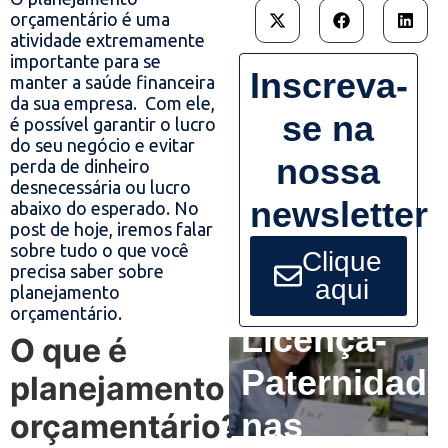
orçamentário é uma
atividade extremamente
importante para se
Inscreva-
manter a saúde financeira
da sua empresa. Com ele,
se na
é possível garantir o lucro
do seu negócio e evitar
nossa
perda de dinheiro
desnecessária ou lucro
newsletter
abaixo do esperado.
No
post de hoje, iremos falar
sobre tudo o que você
Clique
precisa saber sobre
aqui
planejamento
orçamentário.
Licença-
O que é
Paternidade
planejamento
nas
orçamentário?