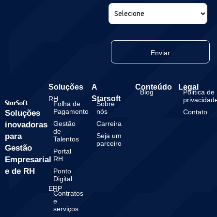
Enviar
Soluções
A
Conteúdo
Legal
Blog
Politica de
Starsoft
RH
privacidad
Folha de
Sobre
Pagamento
nós
Contato
Soluções
Gestão
Carreira
inovadoras
de
para
Seja um
Talentos
parceiro
Gestão
Portal
Empresarial
RH
e de RH
Ponto
Digital
ERP
Contratos
e
serviços