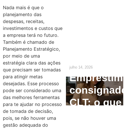
Empresas:
Nada mais é que o
planejamento das
O que o RH
despesas, receitas,
precisa
investimentos e custos que
a empresa terá no futuro.
ajustar até
Também é chamado de
Planejamento Estratégico,
2029
por meio de uma
estratégia clara das ações
julho 14, 2026
que precisam ser tomadas
Empréstim
para atingir metas
desejadas.
Esse processo
consignado
pode ser considerado uma
das melhores ferramentas
CLT: o que
para te ajudar no processo
de tomada de decisão,
o
pois, se não houver uma
empregado
gestão adequada do