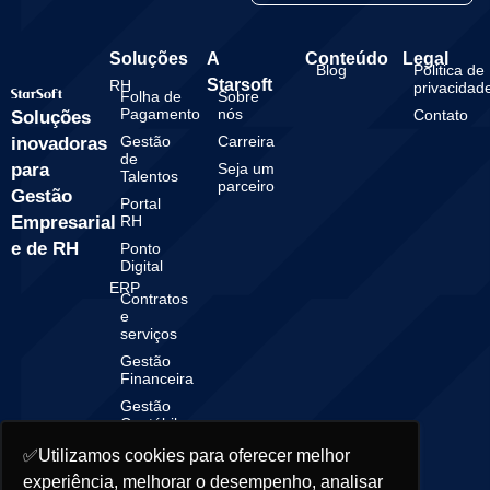
Soluções
A
Conteúdo
Legal
Blog
Politica de
Starsoft
RH
privacidad
Folha de
Sobre
Pagamento
nós
Contato
Soluções
Gestão
Carreira
inovadoras
de
para
Seja um
Talentos
parceiro
Gestão
Portal
Empresarial
RH
e de RH
Ponto
Digital
ERP
Contratos
e
serviços
Gestão
Financeira
Gestão
Contábil
✅Utilizamos cookies para oferecer melhor
experiência, melhorar o desempenho, analisar