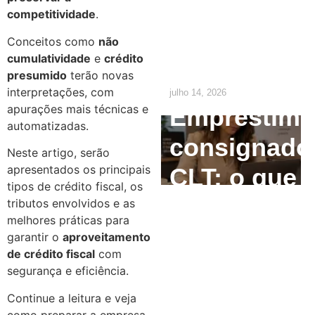
precisa
competitividade
.
ajustar até
Conceitos como
não
2029
cumulatividade
e
crédito
presumido
terão novas
interpretações, com
julho 14, 2026
apurações mais técnicas e
Empréstim
automatizadas.
consignado
Neste artigo, serão
apresentados os principais
CLT: o que
tipos de crédito fiscal, os
o
tributos envolvidos e as
melhores práticas para
empregado
garantir o
aproveitamento
de crédito fiscal
com
precisa
segurança e eficiência.
saber
Continue a leitura e veja
como preparar a empresa