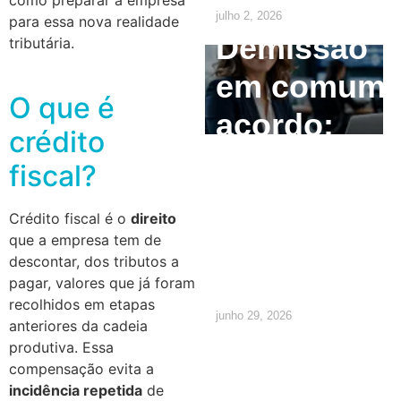
julho 2, 2026
para essa nova realidade
Demissão
tributária.
em comum
O que é
acordo:
crédito
como
fiscal?
calcular e
Crédito fiscal é o
direito
quais são
que a empresa tem de
descontar, dos tributos a
os direitos
pagar, valores que já foram
recolhidos em etapas
junho 29, 2026
anteriores da cadeia
produtiva. Essa
compensação evita a
incidência repetida
de