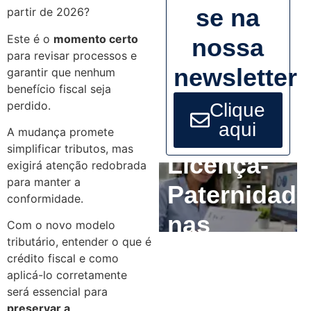
se na
partir de 2026?
Este é o
momento certo
nossa
para revisar processos e
newsletter
garantir que nenhum
benefício fiscal seja
perdido.
Clique
aqui
A mudança promete
simplificar tributos, mas
Licença-
exigirá atenção redobrada
para manter a
Paternidade
conformidade.
nas
Com o novo modelo
tributário, entender o que é
Empresas:
crédito fiscal e como
aplicá-lo corretamente
O que o RH
será essencial para
preservar a