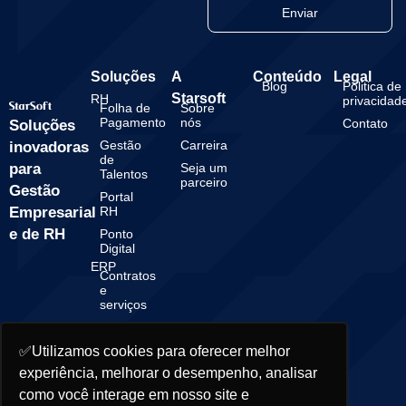
Enviar
Soluções
A
Conteúdo
Legal
Blog
Politica de
Starsoft
RH
privacidad
Folha de
Sobre
Pagamento
nós
Contato
Soluções
Gestão
Carreira
inovadoras
de
para
Seja um
Talentos
parceiro
Gestão
Portal
Empresarial
RH
e de RH
Ponto
Digital
ERP
Contratos
e
serviços
Gestão
Financeira
✅Utilizamos cookies para oferecer melhor
Gestão
experiência, melhorar o desempenho, analisar
Contábil
como você interage em nosso site e