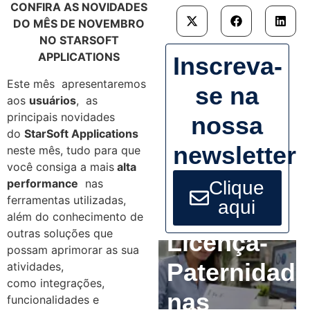
CONFIRA AS NOVIDADES
DO MÊS DE NOVEMBRO
NO STARSOFT
APPLICATIONS
Inscreva-
Este mês apresentaremos
se na
aos
usuários
, as
principais novidades
nossa
do
StarSoft Applications
newsletter
neste mês, tudo para que
você consiga a mais
alta
performance
nas
Clique
ferramentas utilizadas,
aqui
além do conhecimento de
outras soluções que
Licença-
possam aprimorar as sua
Paternidade
atividades,
como integrações,
nas
funcionalidades e