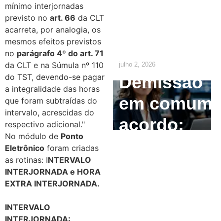
empregado
mínimo interjornadas
previsto no
art. 66
da CLT
precisa
acarreta, por analogia, os
saber
mesmos efeitos previstos
no
parágrafo 4º do art. 71
da CLT e na Súmula nº 110
julho 2, 2026
do TST, devendo-se pagar
Demissão
a integralidade das horas
em comum
que foram subtraídas do
intervalo, acrescidas do
acordo:
respectivo adicional."
No módulo de
Ponto
como
Eletrônico
foram criadas
as rotinas: I
NTERVALO
calcular e
INTERJORNADA e HORA
quais são
EXTRA INTERJORNADA.
os direitos
INTERVALO
INTERJORNADA: