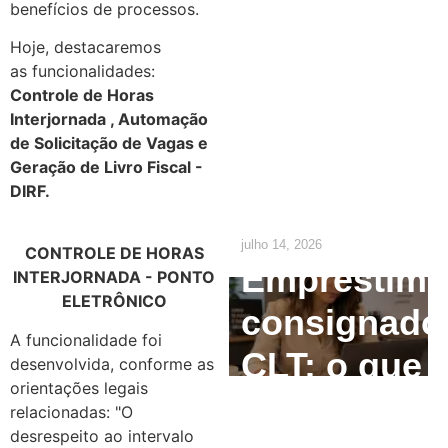
benefícios de processos.
Empresas:
Hoje, destacaremos
O que o RH
as funcionalidades:
Controle de Horas
precisa
Interjornada , Automação
de Solicitação de Vagas e
ajustar até
Geração de Livro Fiscal -
DIRF.
2029
julho 14, 2026
CONTROLE DE HORAS
Empréstim
INTERJORNADA - PONTO
ELETRÔNICO
consignado
A funcionalidade foi
CLT: o que
desenvolvida, conforme as
orientações legais
o
relacionadas: "O
desrespeito ao intervalo