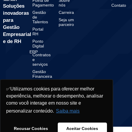
Folha de
Sobre
Pagamento
nós
Contato
Soluções
Gestão
Carreira
inovadoras
de
para
Seja um
Talentos
parceiro
Gestão
Portal
Empresarial
RH
e de RH
Ponto
Digital
ERP
Contratos
e
serviços
Gestão
Financeira
Gestão
Contábil
✅Utilizamos cookies para oferecer melhor
experiência, melhorar o desempenho, analisar
como você interage em nosso site e
personalizar conteúdo.
Saiba mais
© 2025 Starsoft. All rights reserved.
Recusar Cookies
Aceitar Cookies