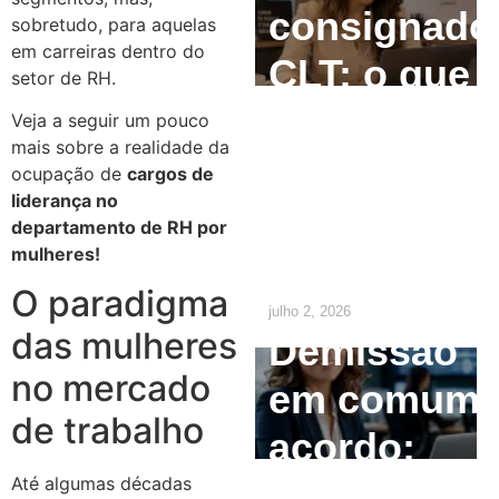
consignado
sobretudo, para aquelas
em carreiras dentro do
CLT: o que
setor de RH.
o
Veja a seguir um pouco
mais sobre a realidade da
empregado
ocupação de
cargos de
liderança no
precisa
departamento de RH por
mulheres!
saber
O paradigma
julho 2, 2026
das mulheres
Demissão
no mercado
em comum
de trabalho
acordo:
como
Até algumas décadas