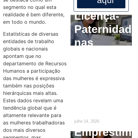
aqui
segmento no qual esta
Licença-
realidade é bem diferente,
em todo o mundo.
Paternidade
Estatísticas de diversas
nas
entidades de trabalho
globais e nacionais
Empresas:
apontam que no
departamento de Recursos
O que o RH
Humanos a participação
das mulheres é expressiva
precisa
também nas posições
ajustar até
hierárquicas mais altas.
Estes dados revelam uma
2029
tendência global que é
altamente relevante para
julho 14, 2026
as mulheres trabalhadoras
Empréstim
dos mais diversos
segmentos, mas,