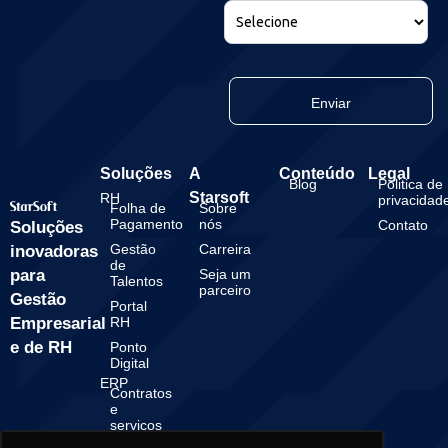
Enviar
Soluções
A
Conteúdo
Legal
Blog
Politica de
Starsoft
RH
privacidad
Folha de
Sobre
Pagamento
nós
Contato
Soluções
Gestão
Carreira
inovadoras
de
para
Seja um
Talentos
parceiro
Gestão
Portal
Empresarial
RH
e de RH
Ponto
Digital
ERP
Contratos
e
serviços