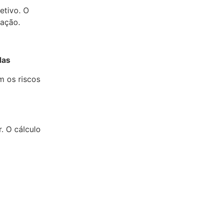
etivo. O
ração.
das
m os riscos
. O cálculo