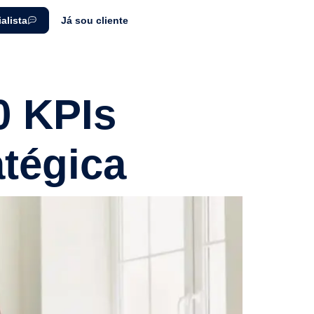
alista
Já sou cliente
0 KPIs
atégica