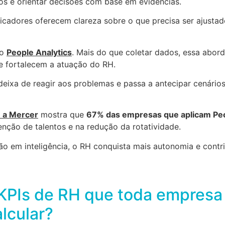
cos e orientar decisões com base em evidências.
icadores oferecem clareza sobre o que precisa ser ajusta
do
People Analytics
. Mais do que coletar dados, essa abo
ue fortalecem a atuação do RH.
eixa de reagir aos problemas e passa a antecipar cenário
 a Mercer
mostra que
67% das empresas que aplicam Pe
enção de talentos e na redução da rotatividade.
o em inteligência, o RH conquista mais autonomia e contri
s KPIs de RH que toda empresa
lcular?