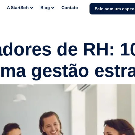
A StartSoft
Blog
Contato
Fale com um especi
adores de RH: 1
ma gestão estr