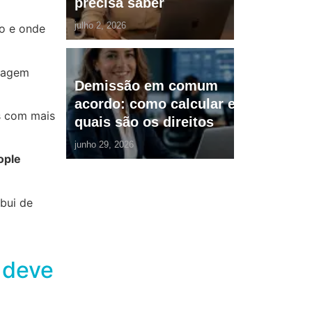
precisa saber
julho 2, 2026
do e onde
rdagem
Demissão em comum
acordo: como calcular e
s com mais
quais são os direitos
junho 29, 2026
ople
bui de
 deve