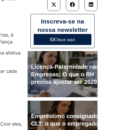
Inscreva-se na
nossa newsletter
tas, é
Clique aqui
iança.
ma efetiva
Licença-Paternidade nas
lar cada
Empresas: O que o RH
precisa ajustar até 2029
julho 14, 2026
Empréstimo consignado
CLT: o que o empregador
 Com eles,