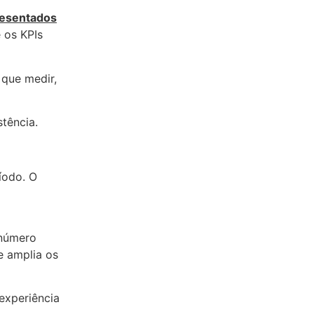
resentados
 os KPIs
que medir,
tência.
íodo. O
 número
e amplia os
experiência