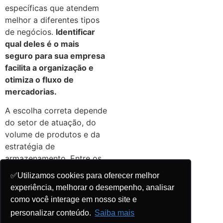
específicas que atendem
melhor a diferentes tipos
de negócios.
Identificar
qual deles é o mais
seguro para sua empresa
facilita a organização e
otimiza o fluxo de
mercadorias.
A escolha correta depende
do setor de atuação, do
volume de produtos e da
estratégia de
armazenamento. Entre os
principais tipos de
✅Utilizamos cookies para oferecer melhor
estoque
, estão:
experiência, melhorar o desempenho, analisar
como você interage em nosso site e
Estoque mínimo
:
mantém a quantidade
personalizar conteúdo.
Saiba mais