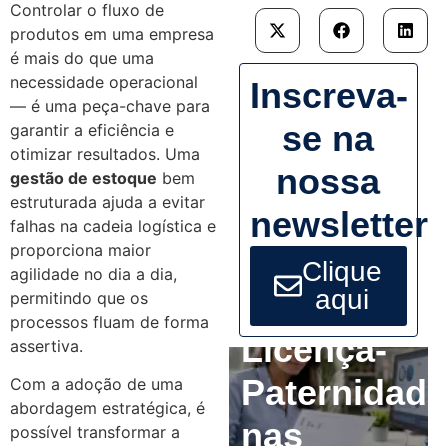
Controlar o fluxo de
produtos em uma empresa
é mais do que uma
necessidade operacional
Inscreva-
— é uma peça-chave para
se na
garantir a eficiência e
otimizar resultados. Uma
nossa
gestão de estoque
bem
estruturada ajuda a evitar
newsletter
falhas na cadeia logística e
proporciona maior
Clique
agilidade no dia a dia,
aqui
permitindo que os
processos fluam de forma
Licença-
assertiva.
Paternidade
Com a adoção de uma
abordagem estratégica, é
nas
possível transformar a