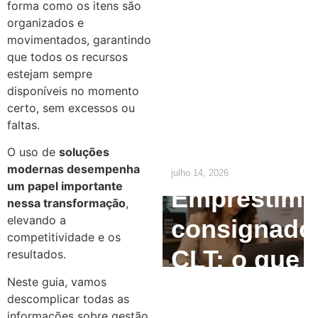
forma como os itens são
Empresas:
organizados e
movimentados, garantindo
O que o RH
que todos os recursos
estejam sempre
precisa
disponíveis no momento
ajustar até
certo, sem excessos ou
faltas.
2029
O uso de
soluções
modernas desempenha
julho 14, 2026
um papel importante
Empréstim
nessa transformação
,
elevando a
consignado
competitividade e os
CLT: o que
resultados.
Neste guia, vamos
o
descomplicar todas as
informações sobre gestão