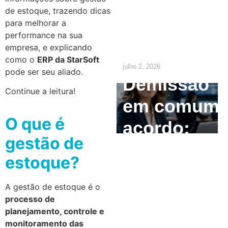
empregado
de estoque, trazendo dicas
precisa
para melhorar a
performance na sua
saber
empresa, e explicando
como o
ERP da StarSoft
julho 2, 2026
pode ser seu aliado.
Demissão
Continue a leitura!
em comum
O que é
acordo:
gestão de
como
estoque?
calcular e
A gestão de estoque é o
quais são
processo de
os direitos
planejamento, controle e
monitoramento das