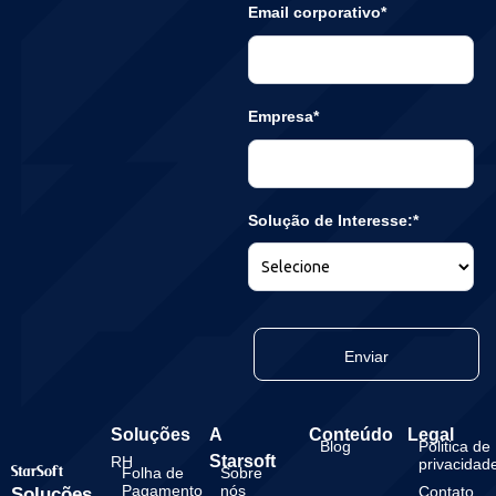
Email corporativo*
Empresa*
Solução de Interesse:*
Enviar
Soluções
A
Conteúdo
Legal
Blog
Politica de
Starsoft
RH
privacidad
Folha de
Sobre
Pagamento
nós
Contato
Soluções