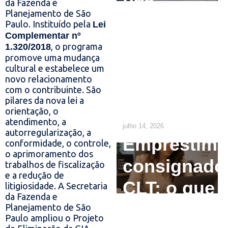
da Fazenda e
Empresas:
Planejamento de São
Paulo.
Instituído pela
Lei
O que o RH
Complementar nº
, o programa
1.320/2018
precisa
promove uma mudança
cultural e estabelece um
ajustar até
novo relacionamento
com o contribuinte. São
2029
pilares da nova lei a
orientação, o
atendimento, a
julho 14, 2026
autorregularização, a
Empréstim
conformidade, o controle,
o aprimoramento dos
consignado
trabalhos de fiscalização
e a redução de
CLT: o que
litigiosidade.
A Secretaria
da Fazenda e
o
Planejamento de São
Paulo ampliou o Projeto