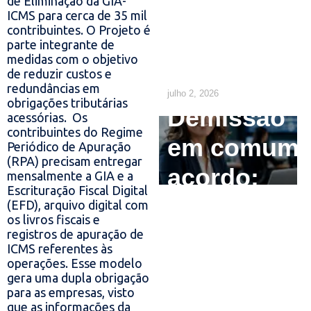
empregado
de Eliminação da GIA-
ICMS para cerca de 35 mil
precisa
contribuintes. O Projeto é
parte integrante de
saber
medidas com o objetivo
de reduzir custos e
redundâncias em
julho 2, 2026
obrigações tributárias
Demissão
acessórias.
Os
contribuintes do Regime
em comum
Periódico de Apuração
(RPA) precisam entregar
acordo:
mensalmente a GIA e a
Escrituração Fiscal Digital
como
(EFD), arquivo digital com
os livros fiscais e
calcular e
registros de apuração de
ICMS referentes às
quais são
operações. Esse modelo
gera uma dupla obrigação
os direitos
para as empresas, visto
que as informações da