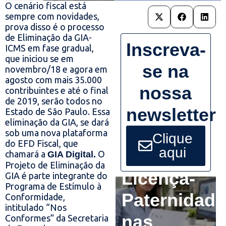
O cenário fiscal está
sempre com novidades,
prova disso é o processo
de Eliminação da GIA-
Inscreva-
ICMS em fase gradual,
que iniciou se em
se na
novembro/18 e agora em
agosto com mais 35.000
nossa
contribuintes e até o final
de 2019, serão todos no
newsletter
Estado de São Paulo. Essa
eliminação da GIA, se dará
sob uma nova plataforma
Clique
do EFD Fiscal, que
aqui
chamará a
O
GIA Digital.
Projeto de Eliminação da
Licença-
GIA é parte integrante do
Programa de Estímulo à
Paternidade
Conformidade,
intitulado “Nos
nas
Conformes” da Secretaria