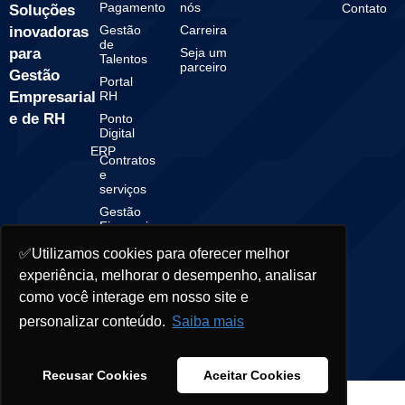
Pagamento
nós
Contato
Soluções
Gestão
Carreira
inovadoras
de
para
Seja um
Talentos
parceiro
Gestão
Portal
Empresarial
RH
e de RH
Ponto
Digital
ERP
Contratos
e
serviços
Gestão
Financeira
Gestão
✅Utilizamos cookies para oferecer melhor
Contábil
experiência, melhorar o desempenho, analisar
como você interage em nosso site e
personalizar conteúdo.
Saiba mais
© 2025 Starsoft. All rights reserved.
Recusar Cookies
Aceitar Cookies