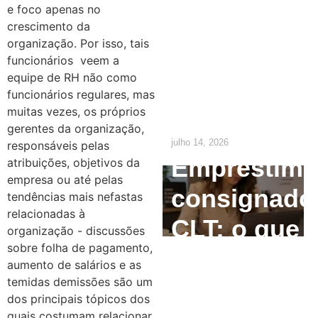
e foco apenas no
O que o RH
crescimento da
organização. Por isso, tais
precisa
funcionários veem a
ajustar até
equipe de RH não como
funcionários regulares, mas
2029
muitas vezes, os próprios
gerentes da organização,
julho 14, 2026
responsáveis pelas
Empréstim
atribuições, objetivos da
empresa ou até pelas
consignado
tendências mais nefastas
relacionadas à
CLT: o que
organização - discussões
sobre folha de pagamento,
o
aumento de salários e as
temidas demissões são um
empregado
dos principais tópicos dos
quais costumam relacionar