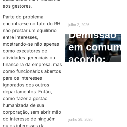
precisa
aos gestores.
saber
Parte do problema
encontra-se no fato do RH
julho 2, 2026
não prestar um equilíbrio
Demissão
entre interesses,
em comum
mostrando-se não apenas
como executores de
acordo:
atividades gerenciais ou
financeira da empresa, mas
como
como funcionários abertos
para os interesses
calcular e
ignorados dos outros
departamentos. Então,
quais são
como fazer a gestão
os direitos
humanizada de sua
corporação, sem abrir mão
do interesse de ninguém
junho 29, 2026
ou os interesses da