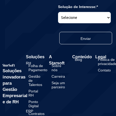
Solução de Interesse:*
Enviar
Soluções
A
Conteúdo
Legal
Blog
Politica de
Starsoft
RH
privacidad
Folha de
Sobre
Pagamento
nós
Contato
Soluções
Gestão
Carreira
inovadoras
de
para
Seja um
Talentos
parceiro
Gestão
Portal
Empresarial
RH
e de RH
Ponto
Digital
ERP
Contratos