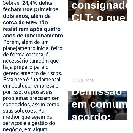
consignado
Sebrae,
24,4% delas
fecham nos primeiros
CLT: o que
dois anos, além de
cerca de 50% não
o
resistirem após quatro
.
anos de funcionamento
empregado
Porém, além de um
planejamento inicial feito
precisa
de forma correta, é
necessário também que
saber
haja preparo para o
gerenciamento de riscos.
Esta área é fundamental
julho 2, 2026
em qualquer empresa e,
Demissão
por isso, os possíveis
problemas precisam ser
em comum
conhecidos, assim como
suas soluções. Por
acordo:
melhor que sejam os
serviços e a gestão do
como
negócio, em algum