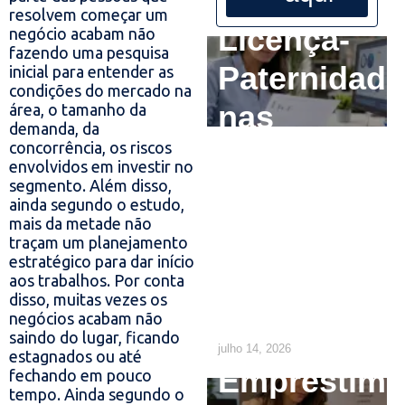
resolvem começar um
Licença-
negócio acabam não
fazendo uma pesquisa
Paternidade
inicial para entender as
condições do mercado na
nas
área, o tamanho da
demanda, da
Empresas:
concorrência, os riscos
envolvidos em investir no
O que o RH
segmento. Além disso,
ainda segundo o estudo,
mais da metade não
precisa
traçam um planejamento
estratégico para dar início
ajustar até
aos trabalhos. Por conta
disso, muitas vezes os
2029
negócios acabam não
saindo do lugar, ficando
julho 14, 2026
estagnados ou até
Empréstim
fechando em pouco
tempo. Ainda segundo o