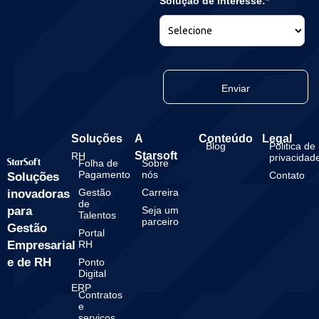
Solução de Interesse:*
Enviar
Soluções
A
Conteúdo
Legal
Blog
Politica de
Starsoft
RH
privacidad
Folha de
Sobre
Pagamento
nós
Contato
Soluções
Gestão
Carreira
inovadoras
de
para
Seja um
Talentos
parceiro
Gestão
Portal
Empresarial
RH
e de RH
Ponto
Digital
ERP
Contratos
e
serviços