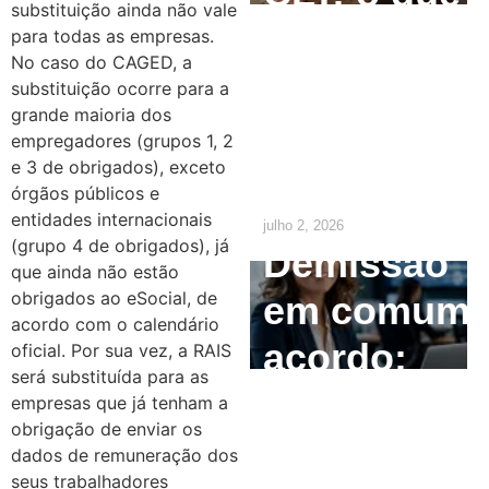
substituição ainda não vale
o
para todas as empresas.
No caso do CAGED, a
empregado
substituição ocorre para a
grande maioria dos
precisa
empregadores (grupos 1, 2
e 3 de obrigados), exceto
saber
órgãos públicos e
entidades internacionais
julho 2, 2026
(grupo 4 de obrigados), já
Demissão
que ainda não estão
obrigados ao eSocial, de
em comum
acordo com o calendário
acordo:
oficial. Por sua vez, a RAIS
será substituída para as
como
empresas que já tenham a
obrigação de enviar os
calcular e
dados de remuneração dos
seus trabalhadores