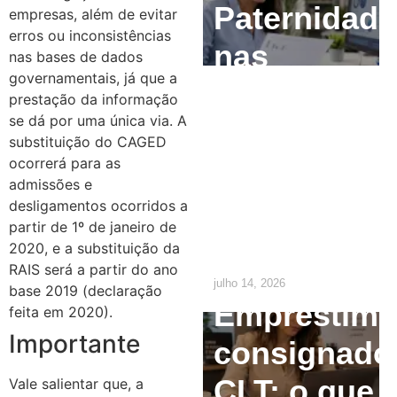
Paternidade
empresas, além de evitar
erros ou inconsistências
nas
nas bases de dados
governamentais, já que a
Empresas:
prestação da informação
se dá por uma única via. A
O que o RH
substituição do CAGED
precisa
ocorrerá para as
admissões e
ajustar até
desligamentos ocorridos a
partir de 1º de janeiro de
2029
2020, e a substituição da
RAIS será a partir do ano
julho 14, 2026
base 2019 (declaração
Empréstim
feita em 2020).
Importante
consignado
CLT: o que
Vale salientar que, a