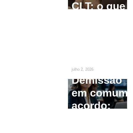
CLT: o que
o
empregado
precisa
saber
julho 2, 2026
Demissão
em comum
acordo:
como
calcular e