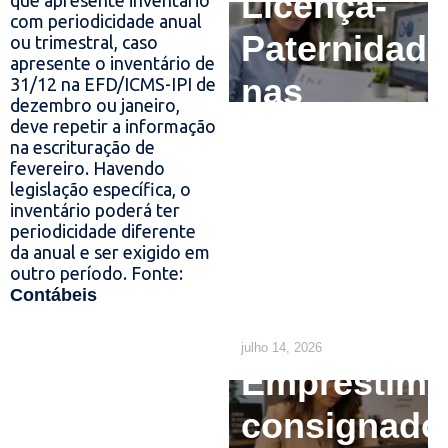
Licença-
que apresente inventário
com periodicidade anual
Paternidade
ou trimestral, caso
apresente o inventário de
nas
31/12 na EFD/ICMS-IPI de
dezembro ou janeiro,
Empresas:
deve repetir a informação
na escrituração de
O que o RH
fevereiro. Havendo
legislação específica, o
precisa
inventário poderá ter
periodicidade diferente
da anual e ser exigido em
ajustar até
outro período. Fonte:
Contábeis
2029
julho 14, 2026
Empréstim
consignado