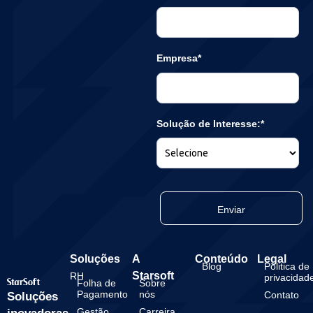
Empresa*
Solução de Interesse:*
Enviar
Soluções
A
Conteúdo
Legal
Blog
Politica de
Starsoft
RH
privacidad
Folha de
Sobre
Pagamento
nós
Contato
Soluções
Gestão
Carreira