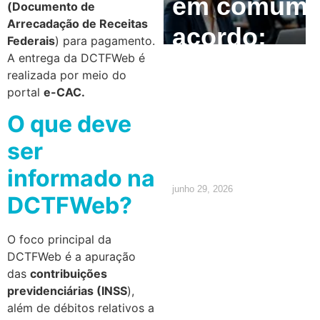
em comum
(Documento de
Arrecadação de Receitas
acordo:
Federais
) para pagamento.
A entrega da DCTFWeb é
como
realizada por meio do
calcular e
portal
e-CAC.
O que deve
quais são
ser
os direitos
informado na
junho 29, 2026
DCTFWeb?
O foco principal da
DCTFWeb é a apuração
das
contribuições
previdenciárias (INSS
),
além de débitos relativos a