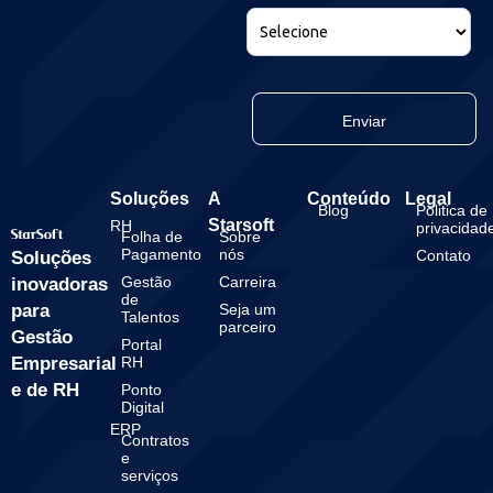
Enviar
Soluções
A
Conteúdo
Legal
Blog
Politica de
Starsoft
RH
privacidad
Folha de
Sobre
Pagamento
nós
Contato
Soluções
Gestão
Carreira
inovadoras
de
para
Seja um
Talentos
parceiro
Gestão
Portal
Empresarial
RH
e de RH
Ponto
Digital
ERP
Contratos
e
serviços