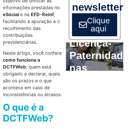
objetivo de unificar as
newsletter
informações prestadas no
eSocial
e na
EFD-Reinf
,
Clique
facilitando a apuração e o
aqui
recolhimento das
contribuições
Licença-
previdenciárias.
Paternidade
Neste artigo, você confere
como funciona a
nas
DCTFWeb
, quem está
obrigado a declarar, quais
Empresas:
são os prazos e o que
acontece em caso de
O que o RH
inconsistências ou atrasos.
precisa
O que é a
ajustar até
DCTFWeb?