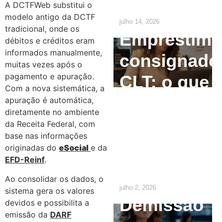
2029
A DCTFWeb substitui o
modelo antigo da DCTF
julho 14, 2026
tradicional, onde os
Empréstim
débitos e créditos eram
informados manualmente,
consignado
muitas vezes após o
pagamento e apuração.
CLT: o que
Com a nova sistemática, a
o
apuração é automática,
diretamente no ambiente
empregado
da Receita Federal, com
base nas informações
precisa
originadas do
eSocial
e da
EFD-Reinf
.
saber
Ao consolidar os dados, o
julho 2, 2026
sistema gera os valores
Demissão
devidos e possibilita a
emissão da
DARF