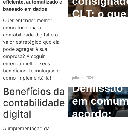
consignado
eficiente, automatizado e
baseado em dados.
CLT: o que
Quer entender melhor
o
como funciona a
contabilidade digital e o
empregado
valor estratégico que ela
pode agregar à sua
precisa
empresa? A seguir,
saber
entenda melhor seus
benefícios, tecnologias e
como implementá-la!
julho 2, 2026
Demissão
Benefícios da
em comum
contabilidade
acordo:
digital
como
A implementação da