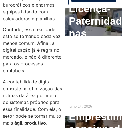
burocráticos e enormes
Licença-
equipes lidando com
Paternidade
calculadoras e planilhas.
Contudo, essa realidade
nas
está se tornando cada vez
Empresas:
menos comum. Afinal, a
digitalização já é regra no
O que o RH
mercado, e não é diferente
para os processos
precisa
contábeis.
ajustar até
A contabilidade digital
consiste na otimização das
2029
rotinas da área por meio
de sistemas próprios para
julho 14, 2026
essa finalidade. Com ela, o
Empréstim
setor pode se tornar muito
mais
ágil, produtivo,