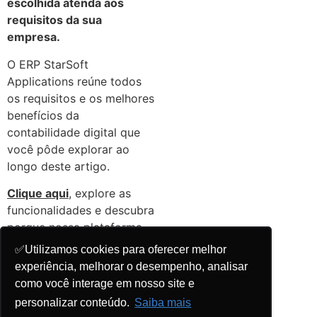
escolhida atenda aos
requisitos da sua
empresa.
O ERP StarSoft
Applications reúne todos
os requisitos e os melhores
benefícios da
contabilidade digital que
você pôde explorar ao
longo deste artigo.
Clique aqui
, explore as
funcionalidades e descubra
porque nossa plataforma
em nuvem conta com a
✅Utilizamos cookies para oferecer melhor
aprovação de 95% de
experiência, melhorar o desempenho, analisar
nossos mais de 400
como você interage em nosso site e
clientes!
personalizar conteúdo.
Saiba mais