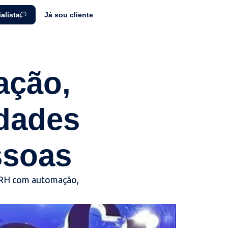
alista
Já sou cliente
ação,
dades
ssoas
o RH com automação,