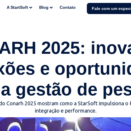
A StartSoft
Blog
Contato
Fale com um especi
RH 2025: inov
xões e oportuni
 a gestão de pe
s do Conarh 2025 mostram como a StarSoft impulsiona 
integração e performance.