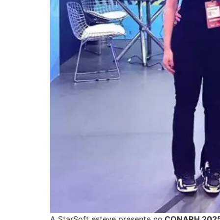
A StarSoft esteve presente no
CONARH 202