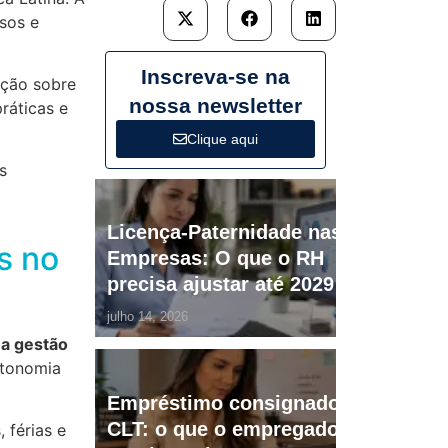
sos e
Inscreva-se na
ação sobre
nossa newsletter
ráticas e
Clique aqui
s
Licença-Paternidade nas
s no
Empresas: O que o RH
precisa ajustar até 2029
julho 14, 2026
na gestão
utonomia
Empréstimo consignado
CLT: o que o empregador
 férias e