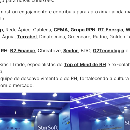
aço para novas conexões.
a mostrou engajamento e contribuiu para aproximar ainda m
ão:
p
, Rede Ápice, Cablena,
CEMA
,
Grupo RPN
,
RT Energia
,
W
 Águia,
Terrabel
, Dinatecnica, Greencare, Rudric, Golden 
e RH
:
B2 Finance
, Chreatrive,
Seidor
, BDO,
G2Tecnologia
e
Brasil Trade, especialistas do
Top of Mind de RH
e ex-cola
a;
equipe de desenvolvimento e de RH, fortalecendo a cultura
 com o mercado.