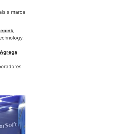
ais a marca
epink
,
Technology,
Agrega
boradores