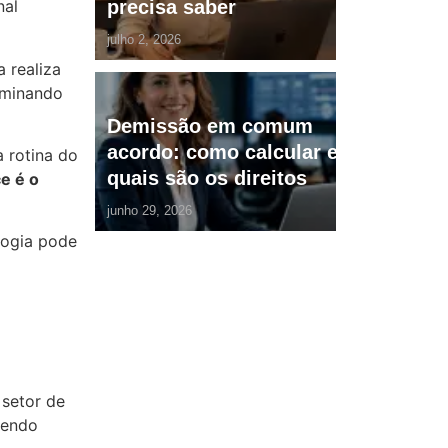
precisa saber
nal
julho 2, 2026
 realiza
iminando
Demissão em comum
acordo: como calcular e
 rotina do
quais são os direitos
e é o
junho 29, 2026
logia pode
 setor de
cendo