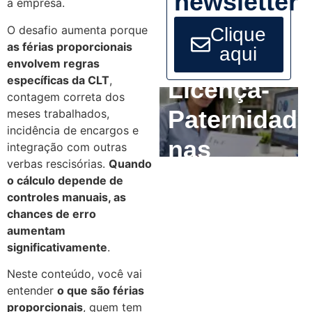
newsletter
a empresa.
O desafio aumenta porque
Clique
as férias proporcionais
aqui
envolvem regras
específicas da CLT
,
Licença-
contagem correta dos
Paternidade
meses trabalhados,
incidência de encargos e
nas
integração com outras
verbas rescisórias.
Quando
Empresas:
o cálculo depende de
controles manuais, as
O que o RH
chances de erro
aumentam
precisa
significativamente
.
ajustar até
Neste conteúdo, você vai
entender
o que são férias
2029
proporcionais
, quem tem