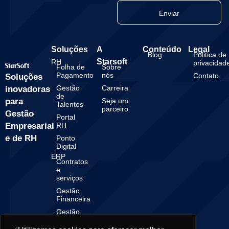
Enviar
Soluções
A
Conteúdo
Legal
Blog
Politica de
Starsoft
RH
privacidad
Folha de
Sobre
Pagamento
nós
Contato
Soluções
Gestão
Carreira
inovadoras
de
para
Seja um
Talentos
parceiro
Gestão
Portal
Empresarial
RH
e de RH
Ponto
Digital
ERP
Contratos
e
serviços
Gestão
Financeira
Gestão
Contábil