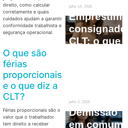
direito, como calcular
julho 14, 2026
corretamente e quais
Empréstim
cuidados ajudam a garantir
conformidade trabalhista e
consignado
segurança operacional.
CLT: o que
o
O que são
férias
empregado
proporcionais
precisa
e o que diz a
saber
CLT?
julho 2, 2026
Demissão
Férias proporcionais são o
valor que o trabalhador
em comum
tem direito a receber