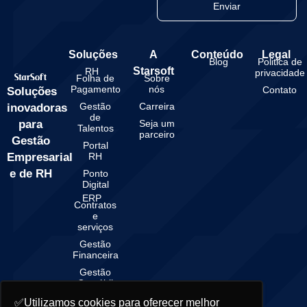
Enviar
Soluções
A
Conteúdo
Legal
Blog
Politica de
Starsoft
RH
privacidade
Folha de
Sobre
Pagamento
nós
Contato
Soluções
Gestão
Carreira
inovadoras
de
para
Seja um
Talentos
parceiro
Gestão
Portal
Empresarial
RH
e de RH
Ponto
Digital
ERP
Contratos
e
serviços
Gestão
Financeira
Gestão
Contábil
✅Utilizamos cookies para oferecer melhor