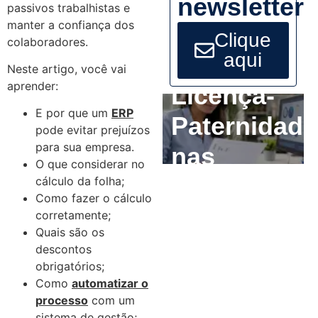
newsletter
passivos trabalhistas e
manter a confiança dos
Clique
colaboradores.
aqui
Neste artigo, você vai
aprender:
Licença-
E por que um
ERP
Paternidade
pode evitar prejuízos
para sua empresa.
nas
O que considerar no
Empresas:
cálculo da folha;
Como fazer o cálculo
O que o RH
corretamente;
Quais são os
precisa
descontos
obrigatórios;
ajustar até
Como
automatizar o
processo
com um
2029
sistema de gestão;