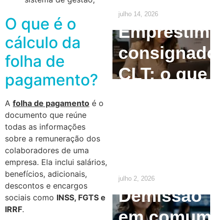
julho 14, 2026
O que é o
Empréstim
cálculo da
consignado
folha de
CLT: o que
pagamento?
o
A
folha de pagamento
é o
empregado
documento que reúne
todas as informações
precisa
sobre a remuneração dos
colaboradores de uma
saber
empresa. Ela inclui salários,
benefícios, adicionais,
julho 2, 2026
descontos e encargos
Demissão
sociais como
INSS, FGTS e
IRRF
.
em comum