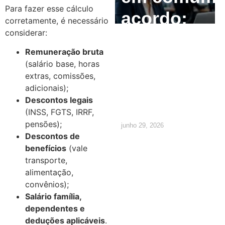
Para fazer esse cálculo
acordo:
corretamente, é necessário
considerar:
como
Remuneração bruta
calcular e
(salário base, horas
extras, comissões,
quais são
adicionais);
os direitos
Descontos legais
(INSS, FGTS, IRRF,
pensões);
junho 29, 2026
Descontos de
benefícios
(vale
transporte,
alimentação,
convênios);
Salário família,
dependentes e
deduções aplicáveis
.