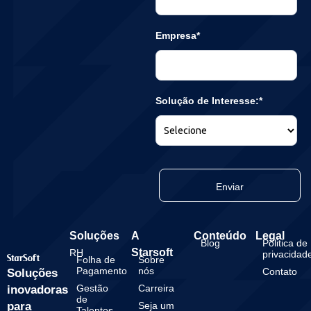
Empresa*
Solução de Interesse:*
Enviar
Soluções
A
Conteúdo
Legal
Blog
Politica de
Starsoft
RH
privacidad
Folha de
Sobre
Pagamento
nós
Contato
Soluções
Gestão
Carreira
inovadoras
de
para
Seja um
Talentos