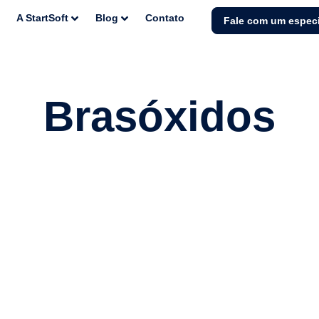
A StartSoft
Blog
Contato
Fale com um especi
Brasóxidos