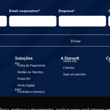
Email corporativo*
Empresa*
S
Enviar
Soluções
A Starsoft
C
Sobre nós
RH
Folha de Pagamento
Carreira
Gestão de Talentos
Seja um parceiro
Portal RH
Ponto Digital
ERP
Contratos e serviços
Gestão Financeira
Gestão Contábil
ência, melhorar o desempenho, analisar como você interage em