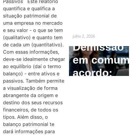
Passivos
Este relatório
precisa
quantifica e qualifica a
situação patrimonial de
saber
uma empresa no mercado
e seu valor - o que se tem
julho 2, 2026
(qualitativo) e quanto tem
Demissão
de cada um (quantitativo).
Com essas informações,
em comum
deve-se idealmente chegar
ao equilíbrio (daí o termo
acordo:
balanço) - entre ativos e
passivos. Também permite
como
a visualização de forma
abrangente da origem e
calcular e
destino dos seus recursos
quais são
financeiros, de todos os
tipos. Além disso, o
os direitos
balanço patrimonial te
dará informações para