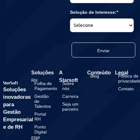
Solução de Interesse:*
Enviar
Soluções
A
Conteúdo
Legal
Blog
Politica de
Starsoft
RH
privacidad
Folha de
Sobre
Pagamento
nós
Contato
Soluções
Gestão
Carreira
inovadoras
de
para
Seja um
Talentos
parceiro
Gestão
Portal
Empresarial
RH
e de RH
Ponto
Digital
ERP