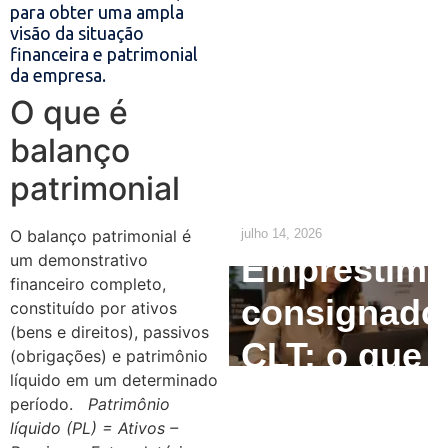
Empresas:
para obter uma ampla
visão da situação
O que o RH
financeira e patrimonial
da empresa.
precisa
O que é
ajustar até
balanço
patrimonial
2029
O balanço patrimonial é
julho 14, 2026
Empréstim
um demonstrativo
financeiro completo,
consignado
constituído por ativos
(bens e direitos), passivos
CLT: o que
(obrigações) e patrimônio
líquido em um determinado
o
período.
Patrimônio
líquido (PL) = Ativos –
empregado