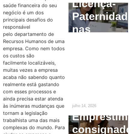
Licença-
saúde financeira do seu
negócio é um dos
Paternidade
principais desafios do
nas
responsável
pelo departamento de
Empresas:
Recursos Humanos de uma
empresa. Como nem todos
O que o RH
os custos são
facilmente localizáveis,
precisa
muitas vezes a empresa
acaba não sabendo quanto
ajustar até
realmente está gastando
2029
com esses processos e
ainda precisa estar atenda
às inúmeras mudanças que
julho 14, 2026
tornam a legislação
Empréstim
trabalhista uma das mais
consignado
complexas do mundo. Para