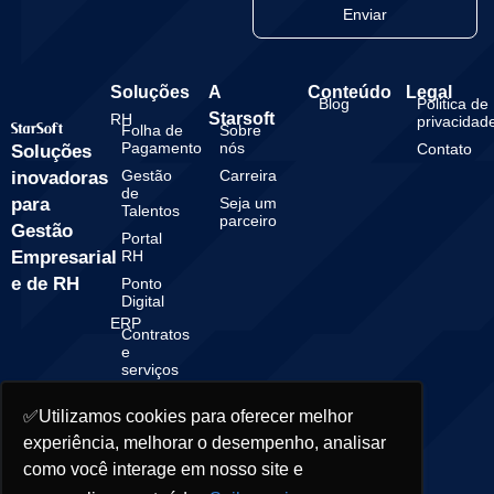
Enviar
Soluções
A
Conteúdo
Legal
Blog
Politica de
Starsoft
RH
privacidad
Folha de
Sobre
Pagamento
nós
Contato
Soluções
Gestão
Carreira
inovadoras
de
para
Seja um
Talentos
parceiro
Gestão
Portal
Empresarial
RH
e de RH
Ponto
Digital
ERP
Contratos
e
serviços
Gestão
Financeira
✅Utilizamos cookies para oferecer melhor
experiência, melhorar o desempenho, analisar
Gestão
Contábil
como você interage em nosso site e