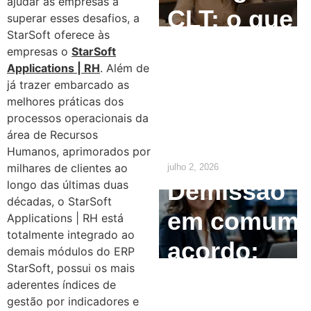
ajudar as empresas a
CLT: o que
superar esses desafios, a
StarSoft oferece às
o
empresas o
StarSoft
Applications | RH
. Além de
empregado
já trazer embarcado as
melhores práticas dos
precisa
processos operacionais da
saber
área de Recursos
Humanos, aprimorados por
milhares de clientes ao
julho 2, 2026
Demissão
longo das últimas duas
décadas, o StarSoft
em comum
Applications | RH está
totalmente integrado ao
acordo:
demais módulos do ERP
StarSoft, possui os mais
como
aderentes índices de
gestão por indicadores e
calcular e