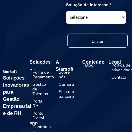
Solução de Interesse:*
Enviar
Soluções
A
Conteúdo
Legal
Blog
Politica de
Starsoft
RH
privacidad
Folha de
Sobre
Pagamento
nós
Contato
Soluções
Gestão
Carreira
inovadoras
de
para
Seja um
Talentos
parceiro
Gestão
Portal
Empresarial
RH
e de RH
Ponto
Digital
ERP
Contratos
e