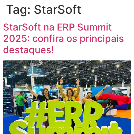
Tag:
StarSoft
StarSoft na ERP Summit
2025: confira os principais
destaques!