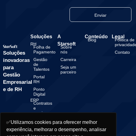
Enviar
Soluções
A
Conteúdo
Legal
Blog
Politica de
Starsoft
RH
privacidad
Folha de
Sobre
Pagamento
nós
Contato
Soluções
Gestão
Carreira
inovadoras
de
para
Seja um
Talentos
parceiro
Gestão
Portal
Empresarial
RH
e de RH
Ponto
Digital
ERP
Contratos
e
serviços
Gestão
✅Utilizamos cookies para oferecer melhor
Financeira
experiência, melhorar o desempenho, analisar
Gestão