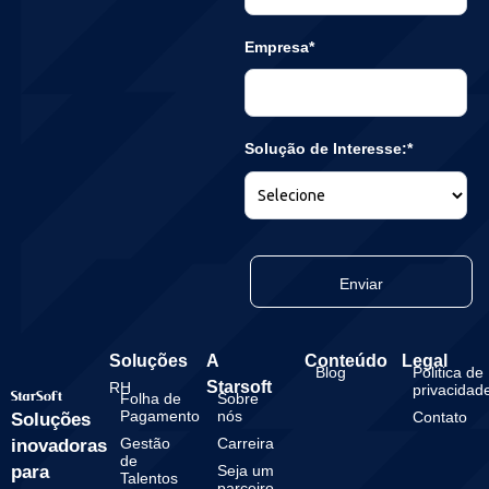
Empresa*
Solução de Interesse:*
Enviar
Soluções
A
Conteúdo
Legal
Blog
Politica de
Starsoft
RH
privacidad
Folha de
Sobre
Pagamento
nós
Contato
Soluções
Gestão
Carreira
inovadoras
de
para
Seja um
Talentos
parceiro