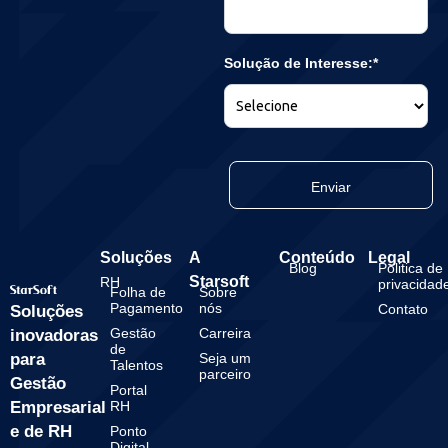
Solução de Interesse:*
Enviar
Soluções
A
Conteúdo
Legal
Blog
Politica de
Starsoft
RH
privacidad
Folha de
Sobre
Pagamento
nós
Contato
Soluções
Gestão
Carreira
inovadoras
de
para
Seja um
Talentos
parceiro
Gestão
Portal
Empresarial
RH
e de RH
Ponto
Digital