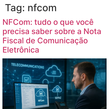
Tag:
nfcom
NFCom: tudo o que você
precisa saber sobre a Nota
Fiscal de Comunicação
Eletrônica