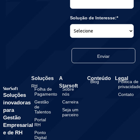
Solução de Interesse:*
Enviar
Soluções
A
Conteúdo
Legal
Blog
Politica de
Starsoft
RH
privacidad
Folha de
Sobre
Pagamento
nós
Contato
Soluções
Gestão
Carreira
inovadoras
de
para
Seja um
Talentos
parceiro
Gestão
Portal
Empresarial
RH
e de RH
Ponto
Digital