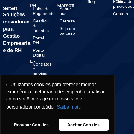
Blog
Politica de
Starsoft
RH
privacidad
Folha de
Sobre
Pagamento
nós
Contato
Soluções
Gestão
Carreira
inovadoras
de
para
Seja um
Talentos
parceiro
Gestão
Portal
Empresarial
RH
e de RH
Ponto
Digital
ERP
Contratos
e
serviços
Gestão
✅Utilizamos cookies para oferecer melhor
Financeira
experiência, melhorar o desempenho, analisar
Gestão
Contábil
como você interage em nosso site e
personalizar conteúdo.
Saiba mais
© 2025 Starsoft. All rights reserved.
Recusar Cookies
Aceitar Cookies