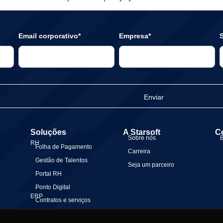
Email corporativo*
Empresa*
S
Enviar
Soluções
A Starsoft
C
Sobre nós
RH
Folha de Pagamento
Carreira
Gestão de Talentos
Seja um parceiro
Portal RH
Ponto Digital
ERP
Contratos e serviços
Gestão Financeira