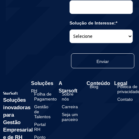
Solução de Interesse:*
Enviar
Soluções
A
Conteúdo
Legal
Blog
Politica de
Starsoft
RH
privacidad
Folha de
Sobre
Pagamento
nós
Contato
Soluções
Gestão
Carreira
inovadoras
de
para
Seja um
Talentos
parceiro
Gestão
Portal
Empresarial
RH
e de RH
Ponto