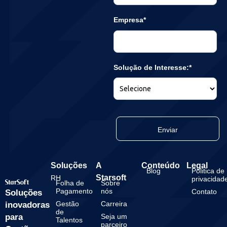
Empresa*
Solução de Interesse:*
Enviar
Soluções
A
Conteúdo
Legal
Blog
Politica de
Starsoft
RH
privacidad
Folha de
Sobre
Pagamento
nós
Contato
Soluções
Gestão
Carreira
inovadoras
de
para
Seja um
Talentos
parceiro