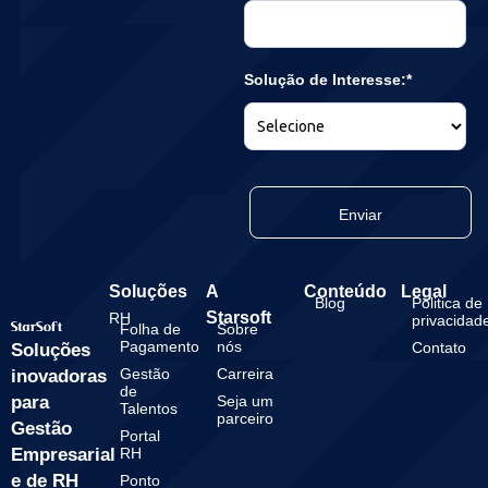
Solução de Interesse:*
Enviar
Soluções
A
Conteúdo
Legal
Blog
Politica de
Starsoft
RH
privacidad
Folha de
Sobre
Pagamento
nós
Contato
Soluções
Gestão
Carreira
inovadoras
de
para
Seja um
Talentos
parceiro
Gestão
Portal
Empresarial
RH
e de RH
Ponto