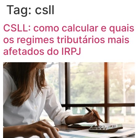
Tag:
csll
CSLL: como calcular e quais
os regimes tributários mais
afetados do IRPJ