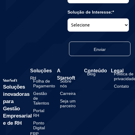
Solução de Interesse:*
Enviar
Soluções
A
Conteúdo
Legal
Blog
Politica de
Starsoft
RH
privacidad
Folha de
Sobre
Pagamento
nós
Contato
Soluções
Gestão
Carreira
inovadoras
de
para
Seja um
Talentos
parceiro
Gestão
Portal
Empresarial
RH
e de RH
Ponto
Digital
ERP