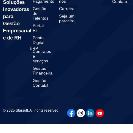
Pagamento
nós
Contato
Soluções
Gestão
Carreira
inovadoras
de
para
Seja um
Talentos
parceiro
Gestão
Portal
Empresarial
RH
e de RH
Ponto
Digital
ERP
Contratos
e
serviços
Gestão
Financeira
Gestão
Contábil
© 2025 Starsoft. All rights reserved.