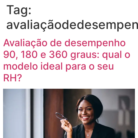
Tag:
avaliaçãodedesempenh
Avaliação de desempenho
90, 180 e 360 graus: qual o
modelo ideal para o seu
RH?