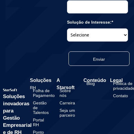
Solução de Interesse:*
Enviar
Soluções
A
Conteúdo
Legal
Blog
Politica de
Starsoft
RH
privacidad
Folha de
Sobre
Pagamento
nós
Contato
Soluções
Gestão
Carreira
inovadoras
de
para
Seja um
Talentos
parceiro
Gestão
Portal
Empresarial
RH
e de RH
Ponto