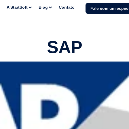
A StartSoft
Blog
Contato
Fale com um especi
SAP