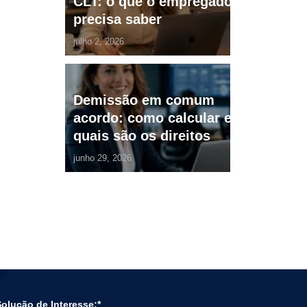
CLT: o que o empregador
precisa saber
julho 2, 2026
Demissão em comum
acordo: como calcular e
quais são os direitos
junho 29, 2026
olução de Interesse:*