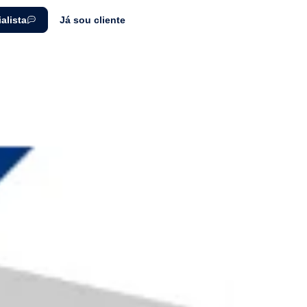
alista
Já sou cliente