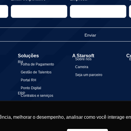
Enviar
Soluções
A Starsoft
C
Sobre nós
RH
Folha de Pagamento
Carreira
Gestão de Talentos
Seja um parceiro
Portal RH
Ponto Digital
ERP
Contratos e serviços
Gestão Financeira
Gestão Contábil
ência, melhorar o desempenho, analisar como você interage em