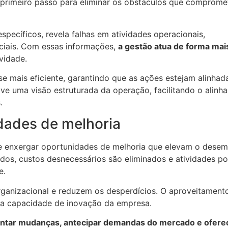
 o primeiro passo para eliminar os obstáculos que comprom
específicos, revela falhas em atividades operacionais,
nciais. Com essas informações,
a gestão atua de forma mai
vidade.
se mais eficiente, garantindo que as ações estejam alinha
e uma visão estruturada da operação, facilitando o alinh
.
idades de melhoria
te enxergar oportunidades de melhoria que elevam o dese
cados, custos desnecessários são eliminados e atividades p
de.
rganizacional e reduzem os desperdícios. O aproveitament
e a capacidade de inovação da empresa.
entar mudanças, antecipar demandas do mercado e ofere