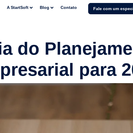
A StartSoft
Blog
Contato
Fale com um especi
ia do Planejame
resarial para 