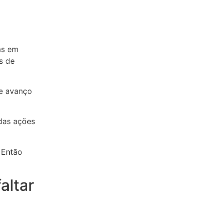
as em
s de
se avanço
das ações
 Então
altar