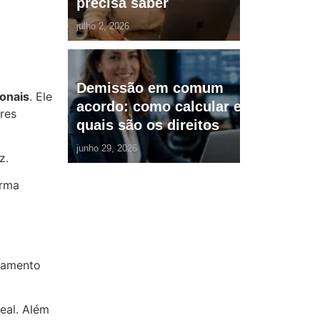
precisa saber
julho 2, 2026
Demissão em comum
onais
. Ele
acordo: como calcular e
res
quais são os direitos
junho 29, 2026
az.
orma
ejamento
eal. Além