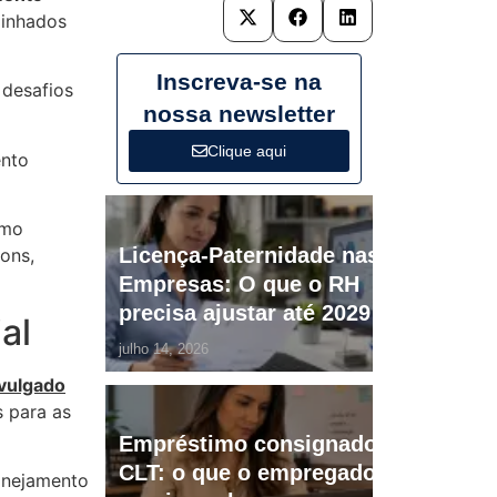
linhados
Inscreva-se na
 desafios
nossa newsletter
Clique aqui
ento
omo
Licença-Paternidade nas
ons,
Empresas: O que o RH
precisa ajustar até 2029
al
julho 14, 2026
vulgado
s para as
Empréstimo consignado
CLT: o que o empregador
anejamento