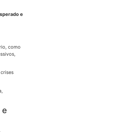
esperado e
rio, como
ssivos,
crises
a,
 e