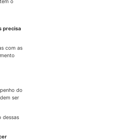
etem o
s precisa
das com as
amento
mpenho do
odem ser
o dessas
cer