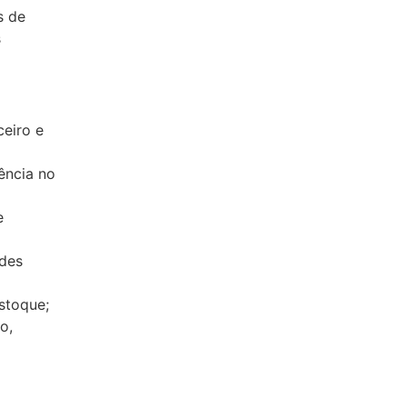
s de
s
ceiro e
ência no
e
ades
stoque;
o,