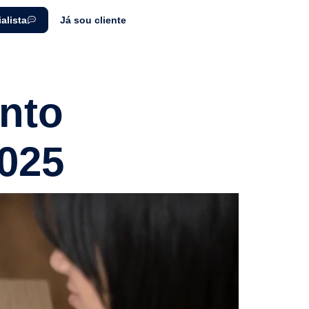
alista
Já sou cliente
nto
2025