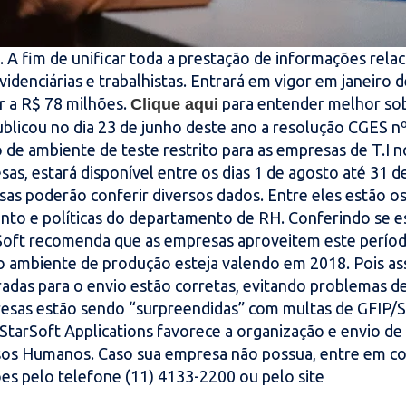
 A fim de unificar toda a prestação de informações rela
videnciárias e trabalhistas. Entrará em vigor em janeiro 
r a R$ 78 milhões.
para entender melhor sob
Clique aqui
publicou no dia 23 de junho deste ano a resolução CGES n
 de ambiente de teste restrito para as empresas de T.I n
sas, estará disponível entre os dias 1 de agosto até 31 d
as poderão conferir diversos dados. Entre eles estão o
to e políticas do departamento de RH. Conferindo se e
arSoft recomenda que as empresas aproveitem este períod
e o ambiente de produção esteja valendo em 2018. Pois as
radas para o envio estão corretas, evitando problemas d
resas estão sendo “surpreendidas” com multas de GFIP/
 StarSoft Applications favorece a organização e envio de
sos Humanos. Caso sua empresa não possua, entre em c
es pelo telefone (11) 4133-2200 ou pelo site