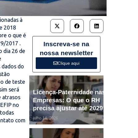
cionadas à
de 2018
re o que é
º9/2017 .
Inscreva-se na
o dia 26 de
nossa newsletter
e
Clique aqui
s dados do
stão
o de teste
sim será
Licença-Paternidade nas
e atrasos
Empresas: O que o RH
SEFIP no
precisa ajustar até 2029
 todas
julho 14, 2026
ontato com