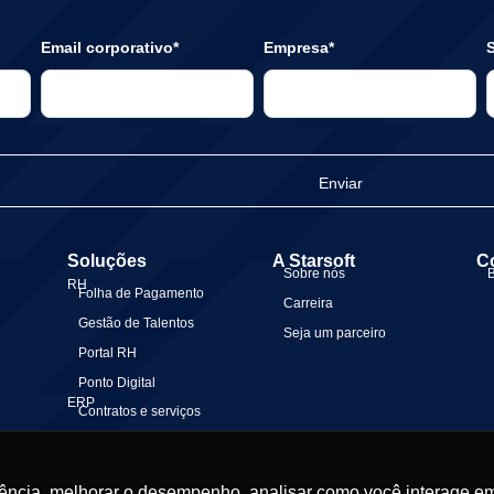
Email corporativo*
Empresa*
S
Enviar
Soluções
A Starsoft
C
Sobre nós
RH
Folha de Pagamento
Carreira
Gestão de Talentos
Seja um parceiro
Portal RH
Ponto Digital
ERP
Contratos e serviços
Gestão Financeira
Gestão Contábil
ência, melhorar o desempenho, analisar como você interage em