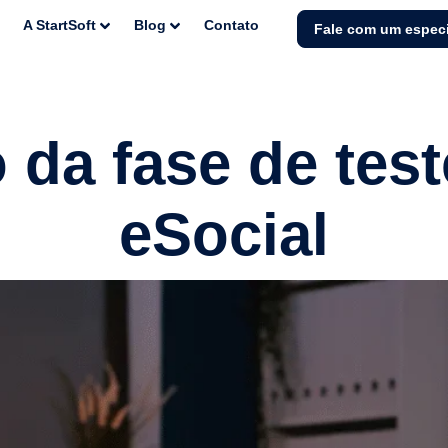
A StartSoft
Blog
Contato
Fale com um especi
o da fase de tes
eSocial