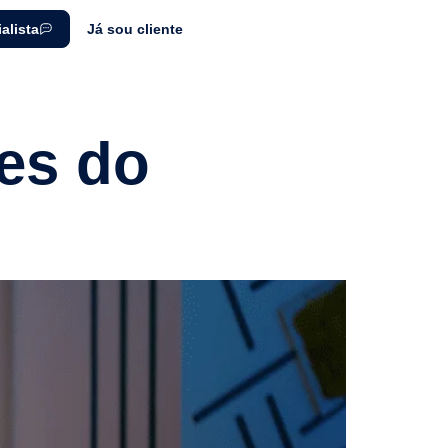
alista
Já sou cliente
tes do