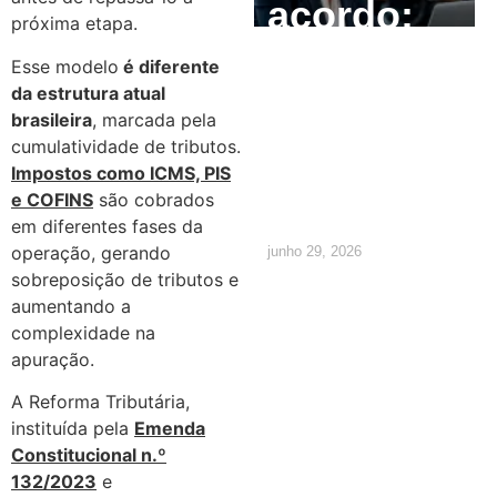
acordo:
próxima etapa.
como
Esse modelo
é diferente
da estrutura atual
calcular e
brasileira
, marcada pela
cumulatividade de tributos.
quais são
Impostos como ICMS, PIS
os direitos
e COFINS
são cobrados
em diferentes fases da
operação, gerando
junho 29, 2026
sobreposição de tributos e
aumentando a
complexidade na
apuração.
A Reforma Tributária,
instituída pela
Emenda
Constitucional n.º
132/2023
e