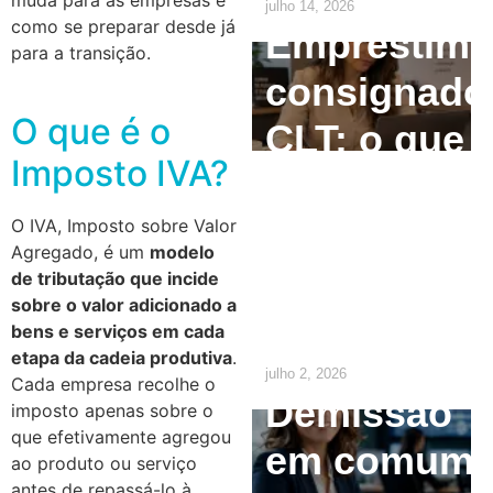
muda para as empresas e
julho 14, 2026
como se preparar desde já
Empréstim
para a transição.
consignado
O que é o
CLT: o que
Imposto IVA?
o
empregado
O IVA, Imposto sobre Valor
Agregado, é um
modelo
precisa
de tributação que incide
sobre o valor adicionado a
saber
bens e serviços em cada
etapa da cadeia produtiva
.
julho 2, 2026
Cada empresa recolhe o
Demissão
imposto apenas sobre o
que efetivamente agregou
em comum
ao produto ou serviço
antes de repassá-lo à