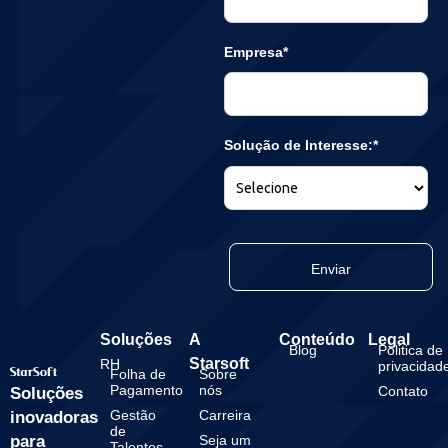
Empresa*
Solução de Interesse:*
Enviar
Soluções
A
Conteúdo
Legal
Blog
Politica de
Starsoft
RH
privacidad
Folha de
Sobre
Pagamento
nós
Contato
Soluções
Gestão
Carreira
inovadoras
de
para
Seja um
Talentos