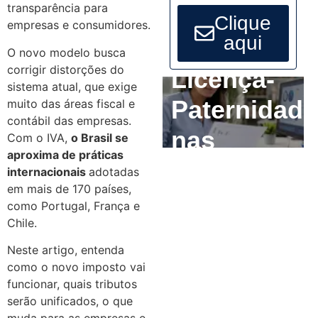
transparência para
Clique
empresas e consumidores.
aqui
O novo modelo busca
corrigir distorções do
Licença-
sistema atual, que exige
Paternidade
muito das áreas fiscal e
contábil das empresas.
nas
Com o IVA,
o Brasil se
aproxima de práticas
Empresas:
internacionais
adotadas
em mais de 170 países,
O que o RH
como Portugal, França e
Chile.
precisa
Neste artigo, entenda
ajustar até
como o novo imposto vai
funcionar, quais tributos
2029
serão unificados, o que